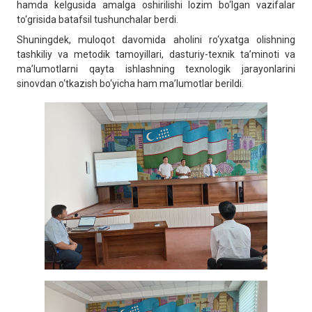
hamda kelgusida amalga oshirilishi lozim bo‘lgan vazifalar
to‘grisida batafsil tushunchalar berdi.
Shuningdek, muloqot davomida aholini ro‘yxatga olishning
tashkiliy va metodik tamoyillari, dasturiy-texnik ta’minoti va
ma’lumotlarni qayta ishlashning texnologik jarayonlarini
sinovdan o‘tkazish bo‘yicha ham ma’lumotlar berildi.