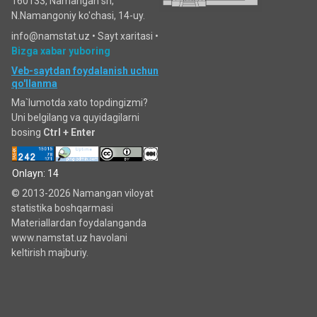
160133, Namangan sh,
N.Namangoniy ko'chasi, 14-uy.
info@namstat.uz •
Sayt xaritasi
•
Bizga xabar yuboring
Veb-saytdan foydalanish uchun
qo'llanma
Ma`lumotda xato topdingizmi?
Uni belgilang va quyidagilarni
bosing
Ctrl + Enter
Onlayn: 14
© 2013-2026 Namangan viloyat
statistika boshqarmasi
Materiallardan foydalanganda
www.namstat.uz havolani
keltirish majburiy.