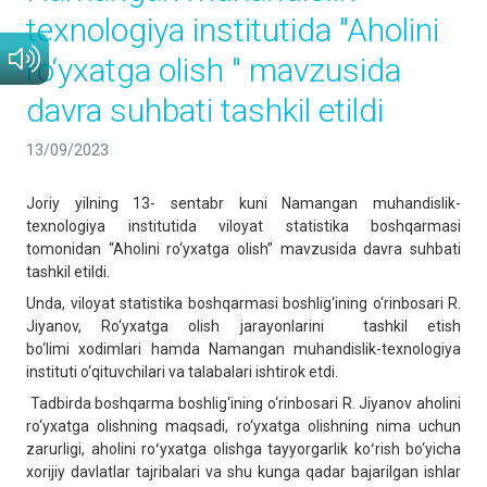
texnologiya institutida "Aholini
ro‘yxatga olish " mavzusida
davra suhbati tashkil etildi
13/09/2023
Joriy yilning 13- sentabr kuni Namangan muhandislik-
texnologiya institutida viloyat statistika boshqarmasi
tomonidan “Aholini ro‘yxatga olish” mavzusida davra suhbati
tashkil etildi.
Unda, viloyat statistika boshqarmasi boshlig‘ining o‘rinbosari R.
Jiyanov, Ro‘yxatga olish jarayonlarini tashkil etish
bo‘limi xodimlari hamda Namangan muhandislik-texnologiya
instituti o‘qituvchilari va talabalari ishtirok etdi.
Tadbirda boshqarma boshlig‘ining o‘rinbosari R. Jiyanov aholini
ro‘yxatga olishning maqsadi, ro‘yxatga olishning nima uchun
zarurligi, aholini roʻyxatga olishga tayyorgarlik koʻrish bo‘yicha
xorijiy davlatlar tajribalari va shu kunga qadar bajarilgan ishlar