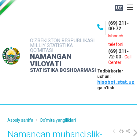
UZ
BOSHQARMA HAQIDA
(69) 211-
00-72
-
OCHIQ MA'LUMOTLAR
Ishonch
O‘ZBEKISTON RESPUBLIKASI
NASHRLAR
telefoni
MILLIY STATISTIKA
QO‘MITASI
(69) 211-
INTERAKTIV XIZMATLAR
NAMANGAN
72-00
-
Call
VILOYATI
MATBUOT XIZMATI
Center
STATISTIKA BOSHQARMASI
Tadbirkorlar
MUROJAATLAR
uchun:
hisobot.stat.uz
KONTAKTLAR
ga o'tish
Asosiy sahifa
Qo'mita yangiliklari
Namangan muhandislik-