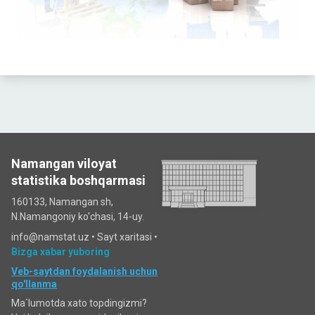
Namangan viloyat
statistika boshqarmasi
160133, Namangan sh,
N.Namangoniy ko'chasi, 14-uy.
info@namstat.uz •
Sayt xaritasi
•
Bizga xabar yuboring
Veb-saytdan foydalanish uchun
qo'llanma
Ma`lumotda xato topdingizmi?