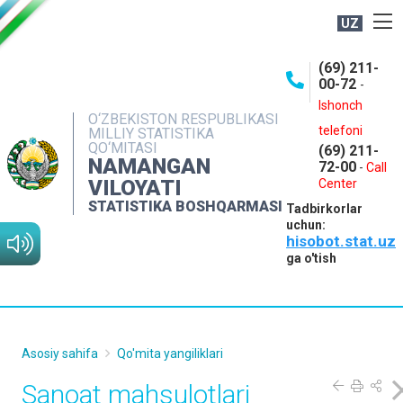
UZ
BOSHQARMA HAQIDA
(69) 211-
00-72
-
OCHIQ MA'LUMOTLAR
Ishonch
O‘ZBEKISTON RESPUBLIKASI
NASHRLAR
telefoni
MILLIY STATISTIKA
QO‘MITASI
(69) 211-
INTERAKTIV XIZMATLAR
NAMANGAN
72-00
-
Call
VILOYATI
MATBUOT XIZMATI
Center
STATISTIKA BOSHQARMASI
Tadbirkorlar
MUROJAATLAR
uchun:
hisobot.stat.uz
KONTAKTLAR
ga o'tish
Asosiy sahifa
Qo'mita yangiliklari
Sanoat mahsulotlari