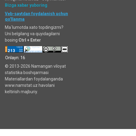
Bizga xabar yuboring
Veb-saytdan foydalanish uchun
qo'llanma
Ma`lumotda xato topdingizmi?
Uni belgilang va quyidagilarni
bosing
Ctrl + Enter
Onlayn: 16
© 2013-2026 Namangan viloyat
statistika boshqarmasi
Materiallardan foydalanganda
www.namstat.uz havolani
keltirish majburiy.