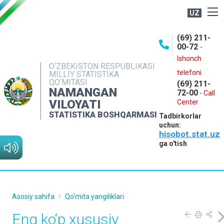
UZ
BOSHQARMA HAQIDA
(69) 211-
00-72
-
OCHIQ MA'LUMOTLAR
Ishonch
O‘ZBEKISTON RESPUBLIKASI
NASHRLAR
telefoni
MILLIY STATISTIKA
QO‘MITASI
(69) 211-
INTERAKTIV XIZMATLAR
NAMANGAN
72-00
-
Call
VILOYATI
MATBUOT XIZMATI
Center
STATISTIKA BOSHQARMASI
Tadbirkorlar
MUROJAATLAR
uchun:
hisobot.stat.uz
KONTAKTLAR
ga o'tish
Asosiy sahifa
Qo'mita yangiliklari
Eng ko‘p xususiy