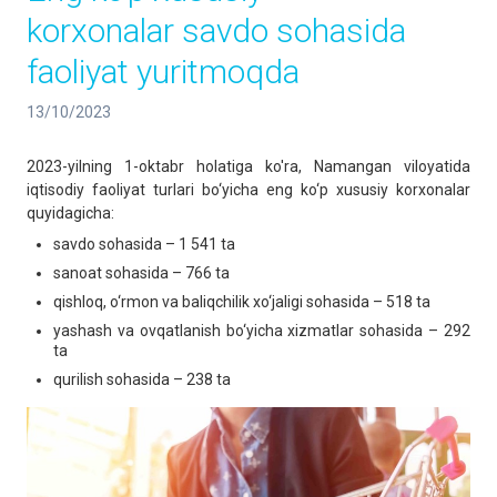
korxonalar savdo sohasida
faoliyat yuritmoqda
13/10/2023
2023-yilning 1-oktabr holatiga ko'ra, Namangan viloyatida
iqtisodiy faoliyat turlari bo‘yicha eng ko‘p xususiy korxonalar
quyidagicha:
savdo sohasida – 1 541 ta
sanoat sohasida – 766 ta
qishloq, o‘rmon va baliqchilik xo‘jaligi sohasida – 518 ta
yashash va ovqatlanish bo‘yicha xizmatlar sohasida – 292
ta
qurilish sohasida – 238 ta