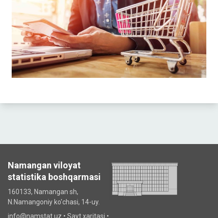
Namangan viloyat
statistika boshqarmasi
160133, Namangan sh,
N.Namangoniy ko'chasi, 14-uy.
info@namstat.uz •
Sayt xaritasi
•