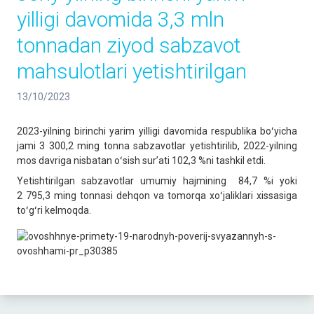
yilligi davomida 3,3 mln
tonnadan ziyod sabzavot
mahsulotlari yetishtirilgan
13/10/2023
2023-yilning birinchi yarim yilligi davomida respublika boʻyicha
jami 3 300,2 ming tonna sabzavotlar yetishtirilib, 2022-yilning
mos davriga nisbatan oʻsish surʼati 102,3 %ni tashkil etdi.
Yetishtirilgan sabzavotlar umumiy hajmining 84,7 %i yoki
2 795,3 ming tonnasi dehqon va tomorqa xoʻjaliklari xissasiga
toʻgʻri kelmoqda.