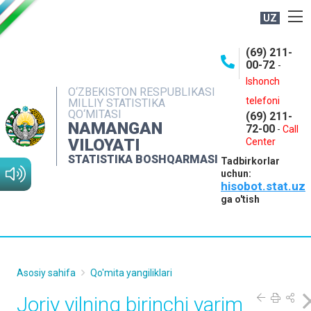
UZ
BOSHQARMA HAQIDA
(69) 211-
00-72
-
OCHIQ MA'LUMOTLAR
Ishonch
O‘ZBEKISTON RESPUBLIKASI
NASHRLAR
telefoni
MILLIY STATISTIKA
QO‘MITASI
(69) 211-
INTERAKTIV XIZMATLAR
NAMANGAN
72-00
-
Call
VILOYATI
MATBUOT XIZMATI
Center
STATISTIKA BOSHQARMASI
Tadbirkorlar
MUROJAATLAR
uchun:
hisobot.stat.uz
KONTAKTLAR
ga o'tish
Asosiy sahifa
Qo'mita yangiliklari
Joriy yilning birinchi yarim