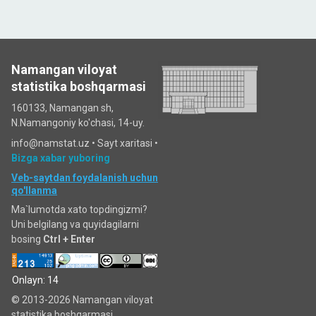
Namangan viloyat
statistika boshqarmasi
160133, Namangan sh,
N.Namangoniy ko'chasi, 14-uy.
info@namstat.uz •
Sayt xaritasi
•
Bizga xabar yuboring
Veb-saytdan foydalanish uchun
qo'llanma
Ma`lumotda xato topdingizmi?
Uni belgilang va quyidagilarni
bosing
Ctrl + Enter
Onlayn: 14
© 2013-2026 Namangan viloyat
statistika boshqarmasi