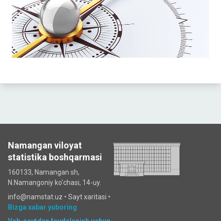
Namangan viloyat
statistika boshqarmasi
160133, Namangan sh,
N.Namangoniy ko'chasi, 14-uy.
info@namstat.uz •
Sayt xaritasi
•
Bizga xabar yuboring
Veb-saytdan foydalanish uchun