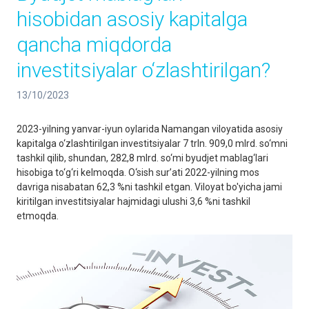
hisobidan asosiy kapitalga
qancha miqdorda
investitsiyalar o‘zlashtirilgan?
13/10/2023
2023-yilning yanvar-iyun oylarida Namangan viloyatida asosiy
kapitalga o‘zlashtirilgan investitsiyalar 7 trln. 909,0 mlrd. so‘mni
tashkil qilib, shundan, 282,8 mlrd. so‘mi byudjet mablag‘lari
hisobiga to‘g‘ri kelmoqda. O‘sish sur’ati 2022-yilning mos
davriga nisabatan 62,3 %ni tashkil etgan. Viloyat bo'yicha jami
kiritilgan investitsiyalar hajmidagi ulushi 3,6 %ni tashkil
etmoqda.