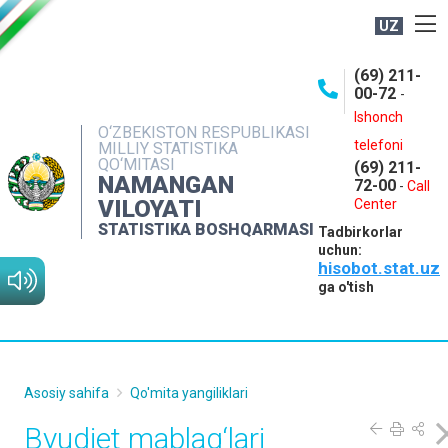
UZ
BOSHQARMA HAQIDA
(69) 211-
00-72
-
OCHIQ MA'LUMOTLAR
Ishonch
O‘ZBEKISTON RESPUBLIKASI
NASHRLAR
telefoni
MILLIY STATISTIKA
QO‘MITASI
(69) 211-
INTERAKTIV XIZMATLAR
NAMANGAN
72-00
-
Call
VILOYATI
MATBUOT XIZMATI
Center
STATISTIKA BOSHQARMASI
Tadbirkorlar
MUROJAATLAR
uchun:
hisobot.stat.uz
KONTAKTLAR
ga o'tish
Asosiy sahifa
Qo'mita yangiliklari
Byudjet mablag‘lari