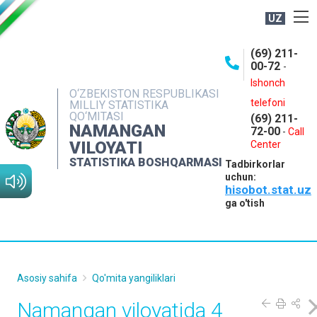
UZ
BOSHQARMA HAQIDA
(69) 211-
00-72
-
OCHIQ MA'LUMOTLAR
Ishonch
O‘ZBEKISTON RESPUBLIKASI
NASHRLAR
telefoni
MILLIY STATISTIKA
QO‘MITASI
(69) 211-
INTERAKTIV XIZMATLAR
NAMANGAN
72-00
-
Call
VILOYATI
MATBUOT XIZMATI
Center
STATISTIKA BOSHQARMASI
Tadbirkorlar
MUROJAATLAR
uchun:
hisobot.stat.uz
KONTAKTLAR
ga o'tish
Asosiy sahifa
Qo'mita yangiliklari
Namangan viloyatida 4