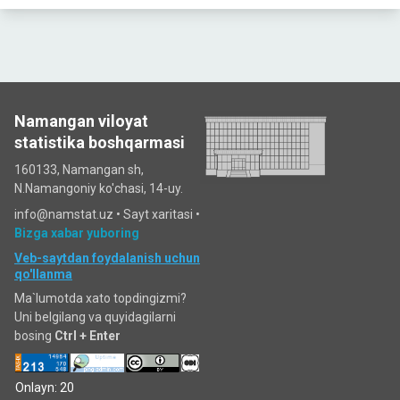
Namangan viloyat
statistika boshqarmasi
160133, Namangan sh,
N.Namangoniy ko'chasi, 14-uy.
info@namstat.uz •
Sayt xaritasi
•
Bizga xabar yuboring
Veb-saytdan foydalanish uchun
qo'llanma
Ma`lumotda xato topdingizmi?
Uni belgilang va quyidagilarni
bosing
Ctrl + Enter
Onlayn: 20