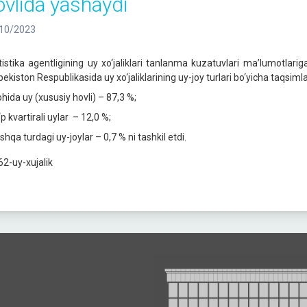
ovlida yashaydi
10/2023
tistika agentligining uy xo‘jaliklari tanlanma kuzatuvlari ma’lumotlari
ekiston Respublikasida uy xo‘jaliklarining uy-joy turlari bo‘yicha taqsimla
ohida uy (xususiy hovli) – 87,3 %;
‘p kvartirali uylar – 12,0 %;
shqa turdagi uy-joylar – 0,7 % ni tashkil etdi.