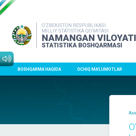
O‘ZBEKISTON RESPUBLIKASI
MILLIY STATISTIKA QO‘MITASI
NAMANGAN VILOYAT
STATISTIKA BOSHQARMASI
BOSHQARMA HAQIDA
OCHIQ MA'LUMOTLAR
Aso
O