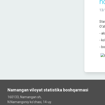
h
13/
Sta
O‘zb
- al
- ko
- bo
Namangan viloyat statistika boshqarmasi
160133, Namangan sh,
N.Namangoniy ko'chasi, 14-uy.