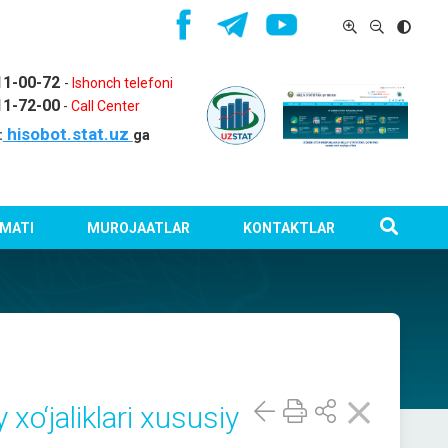
11-00-72
-
Ishonch telefoni
11-72-00
-
Call Center
hisobot.stat.uz
:
ga
MATI
MUROJAATLAR
KONTAKTLAR
xo‘jaliklari xususiy