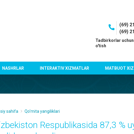
(69) 2
(69) 2
I
Tadbirkorlar uchun
o'tish
NASHRLAR
INTERAKTIV XIZMATLAR
MATBUOT XIZ
siy sahifa
Qo'mita yangiliklari
‘zbekiston Respublikasida 87,3 % uy 