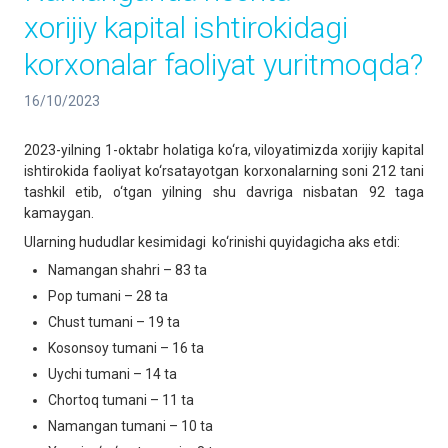
xorijiy kapital ishtirokidagi
korxonalar faoliyat yuritmoqda?
16/10/2023
2023-yilning 1-oktabr holatiga ko‘ra, viloyatimizda xorijiy kapital
ishtirokida faoliyat ko‘rsatayotgan korxonalarning soni 212 tani
tashkil etib, o‘tgan yilning shu davriga nisbatan 92 taga
kamaygan.
Ularning hududlar kesimidagi ko‘rinishi quyidagicha aks etdi:
Namangan shahri – 83 ta
Pop tumani – 28 ta
Chust tumani – 19 ta
Kosonsoy tumani – 16 ta
Uychi tumani – 14 ta
Chortoq tumani – 11 ta
Namangan tumani – 10 ta