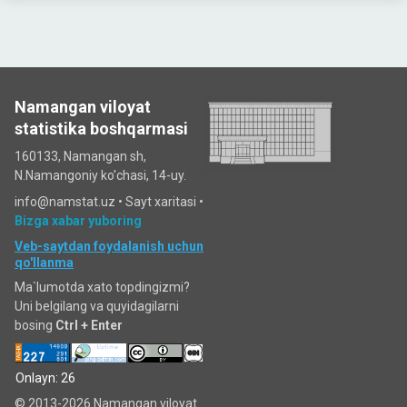
Namangan viloyat
statistika boshqarmasi
160133, Namangan sh,
N.Namangoniy ko'chasi, 14-uy.
info@namstat.uz •
Sayt xaritasi
•
Bizga xabar yuboring
Veb-saytdan foydalanish uchun
qo'llanma
Ma`lumotda xato topdingizmi?
Uni belgilang va quyidagilarni
bosing
Ctrl + Enter
Onlayn: 26
© 2013-2026 Namangan viloyat