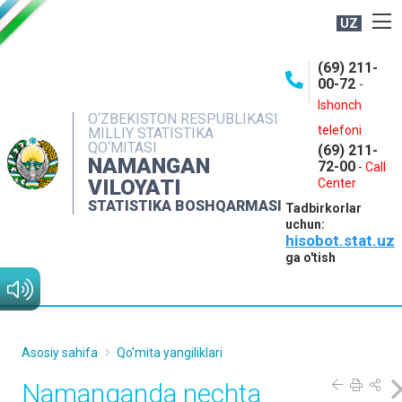
UZ
BOSHQARMA HAQIDA
(69) 211-
00-72
-
OCHIQ MA'LUMOTLAR
Ishonch
O‘ZBEKISTON RESPUBLIKASI
NASHRLAR
telefoni
MILLIY STATISTIKA
QO‘MITASI
(69) 211-
INTERAKTIV XIZMATLAR
NAMANGAN
72-00
-
Call
VILOYATI
MATBUOT XIZMATI
Center
STATISTIKA BOSHQARMASI
Tadbirkorlar
MUROJAATLAR
uchun:
hisobot.stat.uz
KONTAKTLAR
ga o'tish
Asosiy sahifa
Qo'mita yangiliklari
Namanganda nechta