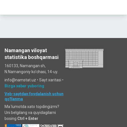
Namangan viloyat
statistika boshqarmasi
160133, Namangan sh,
N.Namangoniy ko'chasi, 14-uy.
info@namstat.uz •
Sayt xaritasi
•
Bizga xabar yuboring
Veb-saytdan foydalanish uchun
qo'llanma
Ma`lumotda xato topdingizmi?
Uni belgilang va quyidagilarni
bosing
Ctrl + Enter