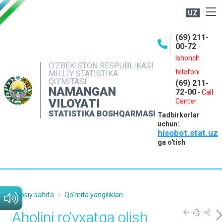
UZ
BOSHQARMA HAQIDA
(69) 211-
00-72
-
OCHIQ MA'LUMOTLAR
Ishonch
O‘ZBEKISTON RESPUBLIKASI
NASHRLAR
telefoni
MILLIY STATISTIKA
QO‘MITASI
(69) 211-
INTERAKTIV XIZMATLAR
NAMANGAN
72-00
-
Call
VILOYATI
MATBUOT XIZMATI
Center
STATISTIKA BOSHQARMASI
Tadbirkorlar
MUROJAATLAR
uchun:
hisobot.stat.uz
KONTAKTLAR
ga o'tish
Asosiy sahifa
Qo'mita yangiliklari
Aholini ro‘yxatga olish