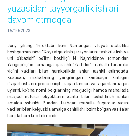
yuzasidan tayyorgarlik ishlari
davom etmoqda
16/10/2023
Joriy yilning 16-oktabr kuni Namangan viloyati statistika
boshqarmasining “Ro‘yxatga olish jarayonlarini tashkil etish va
uni o‘tkazish” bo‘limi boshlig‘i N. Najmiddinov tomonidan
Yangiqo'rg'on tumaniga qarashli “Zarbdor” mahalla fuqarolar
yig‘ini vakillari bilan hamkorlikda ishlar tashkil etilmoqda.
Xususan, mahallaning yangilangan xaritasiga kiritilgan
o‘zgartirishlarni joyiga chiqib, raqamlangan va raqamlanmagan
uylarni, ko‘cha nomi belgilarining mavjudligi hamda mahallada
mavjud noturar obyektlarni xarita bilan solishtirish ishlari
amalga oshirildi. Bundan tashqari mahalla fuqarolar yig‘ini
vakillari bilan kelgusida amalga oshirilishi lozim bo‘lgan vazifalar
haqida ham kelishib olindi.