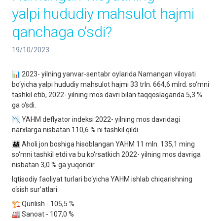
yalpi hududiy mahsulot hajmi
qanchaga o‘sdi?
19/10/2023
📊 2023- yilning yanvar-sentabr oylarida Namangan viloyati
bo‘yicha yalpi hududiy mahsulot hajmi 33 trln. 664,6 mlrd. so‘mni
tashkil etib, 2022- yilning mos davri bilan taqqoslaganda 5,3 %
ga o‘sdi.
📉 YAHM deflyator indeksi 2022- yilning mos davridagi
narxlarga nisbatan 110,6 % ni tashkil qildi.
👨‍👩‍👧 Aholi jon boshiga hisoblangan YAHM 11 mln. 135,1 ming
so‘mni tashkil etdi va bu ko‘rsatkich 2022- yilning mos davriga
nisbatan 3,0 % ga yuqoridir.
Iqtisodiy faoliyat turlari bo‘yicha YAHM ishlab chiqarishning
o‘sish surʼatlari:
🏗 Qurilish - 105,5 %
🏭 Sanoat - 107,0 %