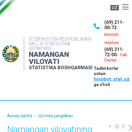
UZ
BOSHQARMA HAQIDA
(69) 211-
00-72
-
OCHIQ MA'LUMOTLAR
Ishonch
O‘ZBEKISTON RESPUBLIKASI
NASHRLAR
telefoni
MILLIY STATISTIKA
QO‘MITASI
(69) 211-
INTERAKTIV XIZMATLAR
NAMANGAN
72-00
-
Call
VILOYATI
MATBUOT XIZMATI
Center
STATISTIKA BOSHQARMASI
Tadbirkorlar
MUROJAATLAR
uchun:
hisobot.stat.uz
KONTAKTLAR
ga o'tish
Asosiy sahifa
Qo'mita yangiliklari
Namangan viloyatining