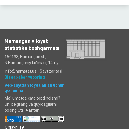
Namangan viloyat
statistika boshqarmasi
160133, Namangan sh,
N.Namangoniy ko'chasi, 14-uy.
info@namstat.uz •
Sayt xaritasi
•
Bizga xabar yuboring
Veb-saytdan foydalanish uchun
qo'llanma
Ma`lumotda xato topdingizmi?
Uni belgilang va quyidagilarni
bosing
Ctrl + Enter
Onlayn: 19