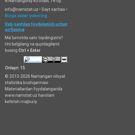
N.Namangoniy ko'chasi, 14-uy.
info@namstat.uz •
Sayt xaritasi
•
Bizga xabar yuboring
Veb-saytdan foydalanish uchun
qo'llanma
Ma`lumotda xato topdingizmi?
Uni belgilang va quyidagilarni
bosing
Ctrl + Enter
Onlayn: 15
© 2013-2026 Namangan viloyat
statistika boshqarmasi
Materiallardan foydalanganda
www.namstat.uz havolani
keltirish majburiy.