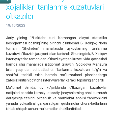
xo‘jaliklari tanlanma kuzatuvlari
o‘tkazildi
19/10/2023
Joriy yilning 19-oktabr kuni Namangan viloyat statistika
boshqarmasi boshlig‘ining birinchi o‘rinbosari B. Xoliqov, Norin
tumani "Shohidon" mahallasida uy-joylarning tanlanma
kuzatuvi o‘tkazish jarayoni bilan tanishdi. Shuningdek, B. Xoliqov
intervyuyerlar tomonidan o’tkazilayotgan kuzatuvida qatnashdi
hamda shu mahallada istiqomat qiliuvchi Sodiqova Manzura
bilan yaqindan suhbatlashdi. Tanlanma kuzatuvni to‘g‘ri va
shaffof tashkil etish hamda ma’lumotlarni planshetlarga
xatosiz kiritish bo‘yicha intervyuyerlar kerakli topshiriqlar berdi.
Ma'lumot o'rnida, uy xo‘jaliklarida o‘tkazilgan kuzatuvlar
natijalari asosida ijtimoiy-iqtisodiy jarayonlarning aholi turmush
darajasiga ta’sirini o‘rganish va mamlakat aholisi farovonligini
yanada yuksaltirishga qaratilgan qo‘shimcha chora-tadbirlarni
ishlab chiqish uchun ma’lumotlar shakllantiriladi.