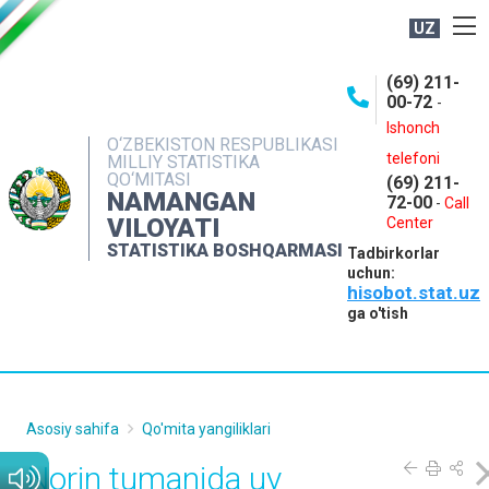
UZ
BOSHQARMA HAQIDA
(69) 211-
00-72
-
OCHIQ MA'LUMOTLAR
Ishonch
O‘ZBEKISTON RESPUBLIKASI
NASHRLAR
telefoni
MILLIY STATISTIKA
QO‘MITASI
(69) 211-
INTERAKTIV XIZMATLAR
NAMANGAN
72-00
-
Call
VILOYATI
MATBUOT XIZMATI
Center
STATISTIKA BOSHQARMASI
Tadbirkorlar
MUROJAATLAR
uchun:
hisobot.stat.uz
KONTAKTLAR
ga o'tish
Asosiy sahifa
Qo'mita yangiliklari
Norin tumanida uy