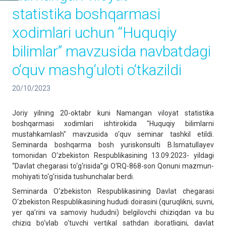
statistika boshqarmasi
xodimlari uchun “Huquqiy
bilimlar” mavzusida navbatdagi
o‘quv mashg‘uloti o‘tkazildi
20/10/2023
Joriy yilning 20-oktabr kuni Namangan viloyat statistika
boshqarmasi xodimlari ishtirokida "Huquqiy bilimlarni
mustahkamlash" mavzusida o‘quv seminar tashkil etildi.
Seminarda boshqarma bosh yuriskonsulti B.Ismatullayev
tomonidan O‘zbekiston Respublikasining 13.09.2023- yildagi
“Davlat chegarasi to‘g‘risida”gi O‘RQ-868-son Qonuni mazmun-
mohiyati to‘g‘risida tushunchalar berdi.
Seminarda O‘zbekiston Respublikasining Davlat chegarasi
O‘zbekiston Respublikasining hududi doirasini (quruqlikni, suvni,
yer qa’rini va samoviy hududni) belgilovchi chiziqdan va bu
chiziq bo‘ylab o‘tuvchi vertikal sathdan iboratligini, davlat