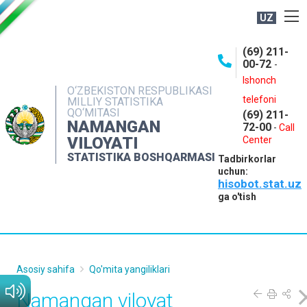
UZ
BOSHQARMA HAQIDA
(69) 211-
00-72
-
OCHIQ MA'LUMOTLAR
Ishonch
O‘ZBEKISTON RESPUBLIKASI
NASHRLAR
telefoni
MILLIY STATISTIKA
QO‘MITASI
(69) 211-
INTERAKTIV XIZMATLAR
NAMANGAN
72-00
-
Call
VILOYATI
MATBUOT XIZMATI
Center
STATISTIKA BOSHQARMASI
Tadbirkorlar
MUROJAATLAR
uchun:
hisobot.stat.uz
KONTAKTLAR
ga o'tish
Asosiy sahifa
Qo'mita yangiliklari
Namangan viloyat