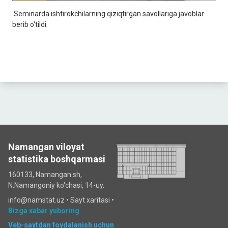
Seminarda ishtirokchilarning qiziqtirgan savollariga javoblar
berib o‘tildi.
Namangan viloyat
statistika boshqarmasi
160133, Namangan sh,
N.Namangoniy ko'chasi, 14-uy.
info@namstat.uz •
Sayt xaritasi
•
Bizga xabar yuboring
Veb-saytdan foydalanish uchun