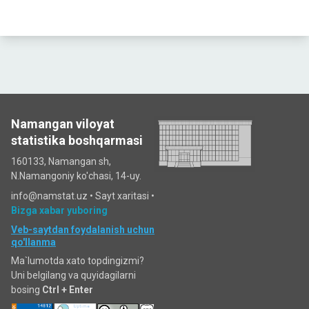
Namangan viloyat
statistika boshqarmasi
160133, Namangan sh,
N.Namangoniy ko'chasi, 14-uy.
info@namstat.uz •
Sayt xaritasi
•
Bizga xabar yuboring
Veb-saytdan foydalanish uchun
qo'llanma
Ma`lumotda xato topdingizmi?
Uni belgilang va quyidagilarni
bosing
Ctrl + Enter