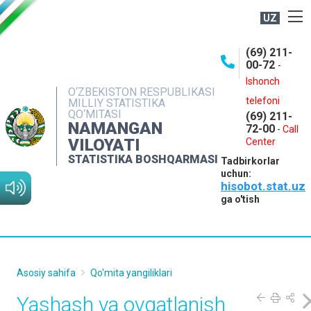
UZ
BOSHQARMA HAQIDA
(69) 211-
00-72
-
OCHIQ MA'LUMOTLAR
Ishonch
O‘ZBEKISTON RESPUBLIKASI
NASHRLAR
telefoni
MILLIY STATISTIKA
QO‘MITASI
(69) 211-
INTERAKTIV XIZMATLAR
NAMANGAN
72-00
-
Call
VILOYATI
MATBUOT XIZMATI
Center
STATISTIKA BOSHQARMASI
Tadbirkorlar
MUROJAATLAR
uchun:
hisobot.stat.uz
KONTAKTLAR
ga o'tish
Asosiy sahifa
Qo'mita yangiliklari
Yashash va ovqatlanish