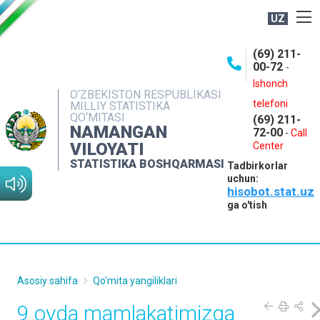
UZ
BOSHQARMA HAQIDA
(69) 211-
00-72
-
OCHIQ MA'LUMOTLAR
Ishonch
O‘ZBEKISTON RESPUBLIKASI
NASHRLAR
telefoni
MILLIY STATISTIKA
QO‘MITASI
(69) 211-
INTERAKTIV XIZMATLAR
NAMANGAN
72-00
-
Call
VILOYATI
MATBUOT XIZMATI
Center
STATISTIKA BOSHQARMASI
Tadbirkorlar
MUROJAATLAR
uchun:
hisobot.stat.uz
KONTAKTLAR
ga o'tish
Asosiy sahifa
Qo'mita yangiliklari
9 oyda mamlakatimizga