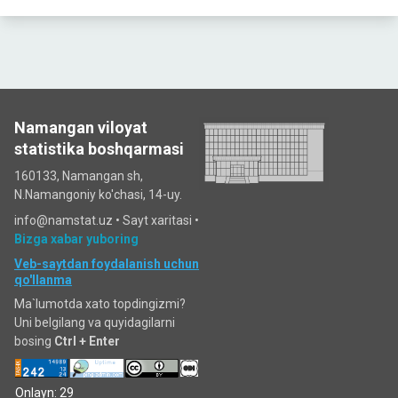
Namangan viloyat
statistika boshqarmasi
160133, Namangan sh,
N.Namangoniy ko'chasi, 14-uy.
info@namstat.uz •
Sayt xaritasi
•
Bizga xabar yuboring
Veb-saytdan foydalanish uchun
qo'llanma
Ma`lumotda xato topdingizmi?
Uni belgilang va quyidagilarni
bosing
Ctrl + Enter
Onlayn: 29