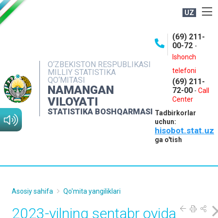
UZ
BOSHQARMA HAQIDA
(69) 211-
00-72
-
OCHIQ MA'LUMOTLAR
Ishonch
O‘ZBEKISTON RESPUBLIKASI
NASHRLAR
telefoni
MILLIY STATISTIKA
QO‘MITASI
(69) 211-
INTERAKTIV XIZMATLAR
NAMANGAN
72-00
-
Call
VILOYATI
MATBUOT XIZMATI
Center
STATISTIKA BOSHQARMASI
Tadbirkorlar
MUROJAATLAR
uchun:
hisobot.stat.uz
KONTAKTLAR
ga o'tish
Asosiy sahifa
Qo'mita yangiliklari
2023-yilning sentabr oyida