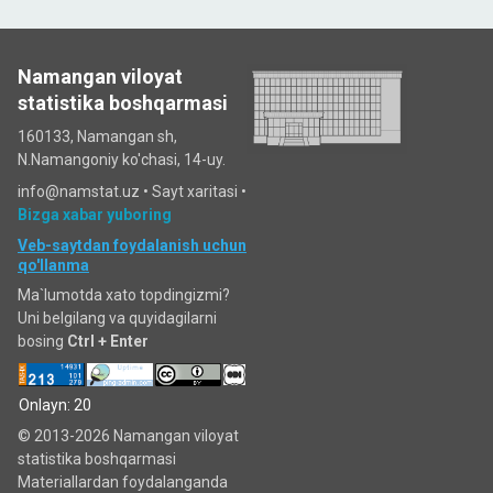
Namangan viloyat
statistika boshqarmasi
160133, Namangan sh,
N.Namangoniy ko'chasi, 14-uy.
info@namstat.uz •
Sayt xaritasi
•
Bizga xabar yuboring
Veb-saytdan foydalanish uchun
qo'llanma
Ma`lumotda xato topdingizmi?
Uni belgilang va quyidagilarni
bosing
Ctrl + Enter
Onlayn: 20
© 2013-2026 Namangan viloyat
statistika boshqarmasi
Materiallardan foydalanganda