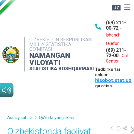
UZ
BOSHQARMA HAQIDA
(69) 211-
00-72
-
OCHIQ MA'LUMOTLAR
Ishonch
O‘ZBEKISTON RESPUBLIKASI
NASHRLAR
telefoni
MILLIY STATISTIKA
QO‘MITASI
(69) 211-
INTERAKTIV XIZMATLAR
NAMANGAN
72-00
-
Call
VILOYATI
MATBUOT XIZMATI
Center
STATISTIKA BOSHQARMASI
Tadbirkorlar
MUROJAATLAR
uchun:
hisobot.stat.uz
KONTAKTLAR
ga o'tish
Asosiy sahifa
Qo'mita yangiliklari
O‘zbekistonda faoliyat