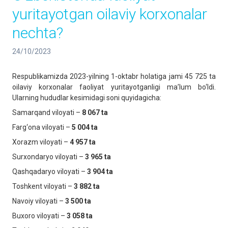
yuritayotgan oilaviy korxonalar
nechta?
24/10/2023
Respublikamizda 2023-yilning 1-oktabr holatiga jami 45 725 ta
oilaviy korxonalar faoliyat yuritayotganligi ma’lum bo‘ldi.
Ularning hududlar kesimidagi soni quyidagicha:
Samarqand viloyati –
8 067
ta
Farg‘ona viloyati –
5 004 ta
Xorazm viloyati –
4 957 ta
Surxondaryo viloyati –
3 965 ta
Qashqadaryo viloyati –
3 904 ta
Toshkent viloyati –
3 882 ta
Navoiy viloyati –
3 500 ta
Buxoro viloyati –
3 058 ta