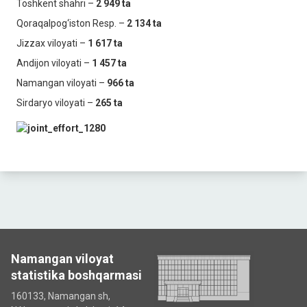
Toshkent shahri –
2 949 ta
Qoraqalpog‘iston Resp. –
2 134 ta
Jizzax viloyati –
1 617 ta
Andijon viloyati –
1 457 ta
Namangan viloyati –
966 ta
Sirdaryo viloyati –
265 ta
Namangan viloyat
statistika boshqarmasi
160133, Namangan sh,