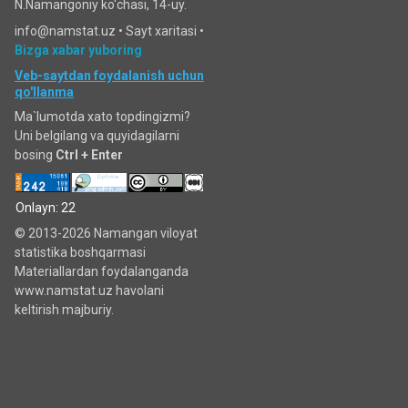
N.Namangoniy ko'chasi, 14-uy.
info@namstat.uz •
Sayt xaritasi
•
Bizga xabar yuboring
Veb-saytdan foydalanish uchun
qo'llanma
Ma`lumotda xato topdingizmi?
Uni belgilang va quyidagilarni
bosing
Ctrl + Enter
Onlayn: 22
© 2013-2026 Namangan viloyat
statistika boshqarmasi
Materiallardan foydalanganda
www.namstat.uz havolani
keltirish majburiy.