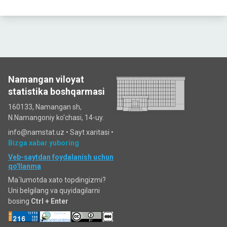
Namangan viloyat
statistika boshqarmasi
160133, Namangan sh,
N.Namangoniy ko'chasi, 14-uy.
info@namstat.uz •
Sayt xaritasi
•
Bizga xabar yuboring
Veb-saytdan foydalanish uchun
qo'llanma
Ma`lumotda xato topdingizmi?
Uni belgilang va quyidagilarni
bosing
Ctrl + Enter