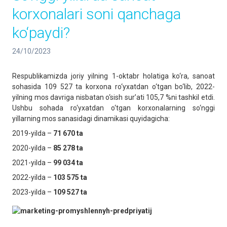
korxonalari soni qanchaga
ko‘paydi?
24/10/2023
Respublikamizda joriy yilning 1-oktabr holatiga ko‘ra, sanoat
sohasida 109 527 ta korxona ro‘yxatdan o‘tgan bo‘lib, 2022-
yilning mos davriga nisbatan o‘sish sur’ati 105,7 %ni tashkil etdi.
Ushbu sohada ro‘yxatdan o‘tgan korxonalarning so‘nggi
yillarning mos sanasidagi dinamikasi quyidagicha:
2019-yilda –
71 670
ta
2020-yilda –
85 278
ta
2021-yilda –
99 034
ta
2022-yilda –
103 575
ta
2023-yilda –
109 527
ta