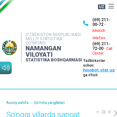
UZ
BOSHQARMA HAQIDA
(69) 211-
00-72
-
OCHIQ MA'LUMOTLAR
Ishonch
O‘ZBEKISTON RESPUBLIKASI
NASHRLAR
telefoni
MILLIY STATISTIKA
QO‘MITASI
(69) 211-
INTERAKTIV XIZMATLAR
NAMANGAN
72-00
-
Call
VILOYATI
MATBUOT XIZMATI
Center
STATISTIKA BOSHQARMASI
Tadbirkorlar
MUROJAATLAR
uchun:
hisobot.stat.uz
KONTAKTLAR
ga o'tish
Asosiy sahifa
Qo'mita yangiliklari
So‘nggi yillarda sanoat