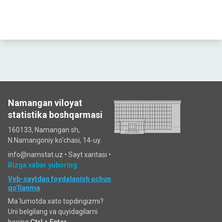
Namangan viloyat
statistika boshqarmasi
160133, Namangan sh,
N.Namangoniy ko'chasi, 14-uy.
info@namstat.uz •
Sayt xaritasi
•
Bizga xabar yuboring
Veb-saytdan foydalanish uchun
qo'llanma
Ma`lumotda xato topdingizmi?
Uni belgilang va quyidagilarni