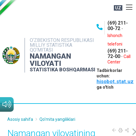
UZ
BOSHQARMA HAQIDA
(69) 211-
00-72
-
OCHIQ MA'LUMOTLAR
Ishonch
O‘ZBEKISTON RESPUBLIKASI
NASHRLAR
telefoni
MILLIY STATISTIKA
QO‘MITASI
(69) 211-
INTERAKTIV XIZMATLAR
NAMANGAN
72-00
-
Call
VILOYATI
MATBUOT XIZMATI
Center
STATISTIKA BOSHQARMASI
Tadbirkorlar
MUROJAATLAR
uchun:
hisobot.stat.uz
KONTAKTLAR
ga o'tish
Asosiy sahifa
Qo'mita yangiliklari
Namangan viloyatining