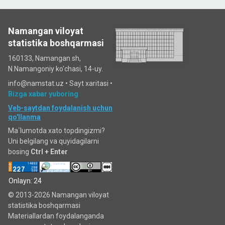
Namangan viloyat
statistika boshqarmasi
160133, Namangan sh,
N.Namangoniy ko'chasi, 14-uy.
info@namstat.uz •
Sayt xaritasi
•
Bizga xabar yuboring
Veb-saytdan foydalanish uchun
qo'llanma
Ma`lumotda xato topdingizmi?
Uni belgilang va quyidagilarni
bosing
Ctrl + Enter
Onlayn: 24
© 2013-2026 Namangan viloyat
statistika boshqarmasi
Materiallardan foydalanganda