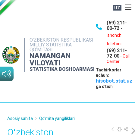
UZ
BOSHQARMA HAQIDA
(69) 211-
00-72
-
OCHIQ MA'LUMOTLAR
Ishonch
O‘ZBEKISTON RESPUBLIKASI
NASHRLAR
telefoni
MILLIY STATISTIKA
QO‘MITASI
(69) 211-
INTERAKTIV XIZMATLAR
NAMANGAN
72-00
-
Call
VILOYATI
MATBUOT XIZMATI
Center
STATISTIKA BOSHQARMASI
Tadbirkorlar
MUROJAATLAR
uchun:
hisobot.stat.uz
KONTAKTLAR
ga o'tish
Asosiy sahifa
Qo'mita yangiliklari
Oʻzbekiston