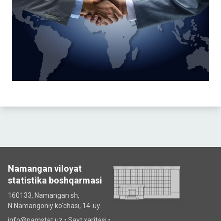
Namangan viloyat
statistika boshqarmasi
160133, Namangan sh,
N.Namangoniy ko'chasi, 14-uy.
info@namstat.uz •
Sayt xaritasi
•