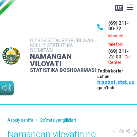
UZ
BOSHQARMA HAQIDA
(69) 211-
00-72
-
OCHIQ MA'LUMOTLAR
Ishonch
O‘ZBEKISTON RESPUBLIKASI
NASHRLAR
telefoni
MILLIY STATISTIKA
QO‘MITASI
(69) 211-
INTERAKTIV XIZMATLAR
NAMANGAN
72-00
-
Call
VILOYATI
MATBUOT XIZMATI
Center
STATISTIKA BOSHQARMASI
Tadbirkorlar
MUROJAATLAR
uchun:
hisobot.stat.uz
KONTAKTLAR
ga o'tish
Asosiy sahifa
Qo'mita yangiliklari
Namangan viloyatining