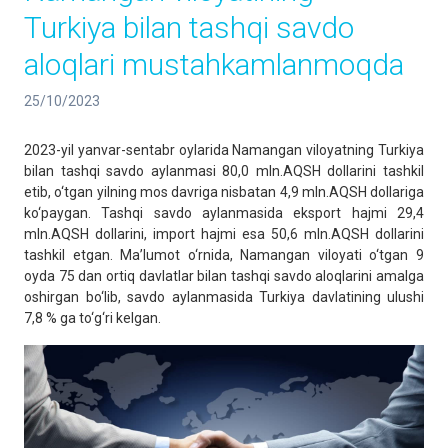
Turkiya bilan tashqi savdo
aloqlari mustahkamlanmoqda
25/10/2023
2023-yil yanvar-sentabr oylarida Namangan viloyatning Turkiya
bilan tashqi savdo aylanmasi 80,0 mln.AQSH dollarini tashkil
etib, o‘tgan yilning mos davriga nisbatan 4,9 mln.AQSH dollariga
ko‘paygan. Tashqi savdo aylanmasida eksport hajmi 29,4
mln.AQSH dollarini, import hajmi esa 50,6 mln.AQSH dollarini
tashkil etgan. Ma’lumot o‘rnida, Namangan viloyati o‘tgan 9
oyda 75 dan ortiq davlatlar bilan tashqi savdo aloqlarini amalga
oshirgan bo‘lib, savdo aylanmasida Turkiya davlatining ulushi
7,8 % ga to‘g‘ri kelgan.