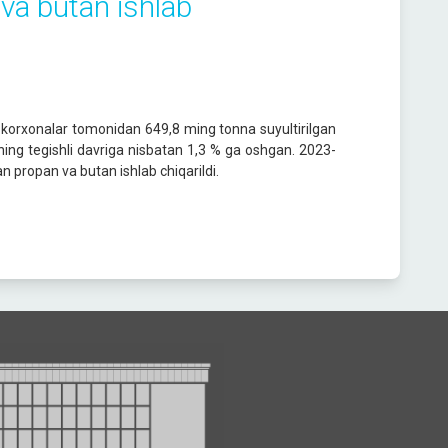
 va butan ishlab
k korxonalar tomonidan 649,8 ming tonna suyultirilgan
lning tegishli davriga nisbatan 1,3 % ga oshgan. 2023-
n propan va butan ishlab chiqarildi.