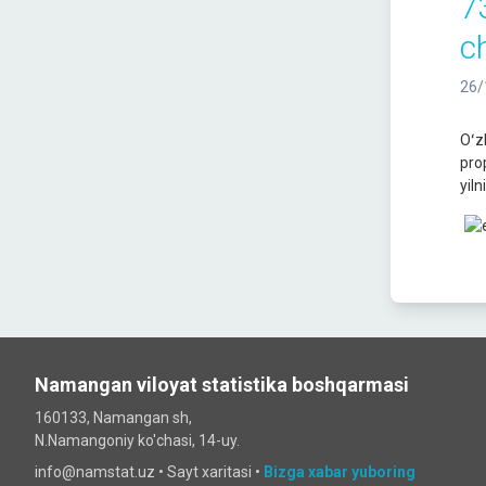
7
c
26/
Oʻz
pro
yil
Namangan viloyat statistika boshqarmasi
160133, Namangan sh,
N.Namangoniy ko'chasi, 14-uy.
info@namstat.uz •
Sayt xaritasi
•
Bizga xabar yuboring