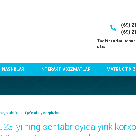
(69) 2
(69) 2
I
Tadbirkorlar uchun
o'tish
NASHRLAR
INTERAKTIV XIZMATLAR
MATBUOT XIZ
siy sahifa
Qo'mita yangiliklari
023-yilning sentabr oyida yirik kor