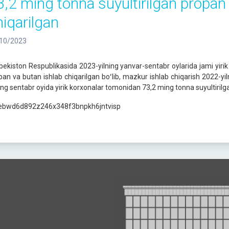
3,2 ming tonna suyultirilgan propan
hiqarilgan
10/2023
bekiston Respublikasida 2023-yilning yanvar-sentabr oylarida jami yiri
pan va butan ishlab chiqarilgan boʻlib, mazkur ishlab chiqarish 2022-yi
ning sentabr oyida yirik korxonalar tomonidan 73,2 ming tonna suyultirilga