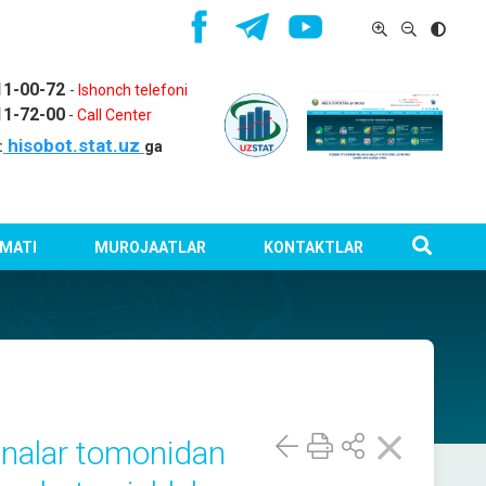
11-00-72
-
Ishonch telefoni
11-72-00
-
Call Center
hisobot.stat.uz
:
ga
MATI
MUROJAATLAR
KONTAKTLAR
xonalar tomonidan