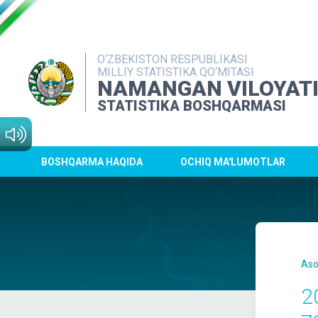
O‘ZBEKISTON RESPUBLIKASI
MILLIY STATISTIKA QO‘MITASI
NAMANGAN VILOYAT
STATISTIKA BOSHQARMASI
BOSHQARMA HAQIDA
OCHIQ MA'LUMOTLAR
Aso
2