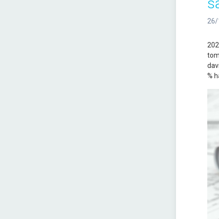
s
26/
202
tomo
davr
% h