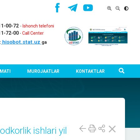
11-00-72
-
Ishonch telefoni
11-72-00
-
Call Center
hisobot.stat.uz
:
ga
MATI
MUROJAATLAR
KONTAKTLAR
korlik ishlari yil