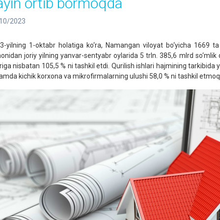
ayin ortib bormoqda
10/2023
3-yilning 1-oktabr holatiga ko‘ra, Namangan viloyat bo‘yicha 1669 ta qu
nidan joriy yilning yanvar-sentyabr oylarida 5 trln. 385,6 mlrd so‘mlik qu
iga nisbatan 105,5 % ni tashkil etdi. Qurilish ishlari hajmining tarkibida yi
amda kichik korxona va mikrofirmalarning ulushi 58,0 % ni tashkil etmoq