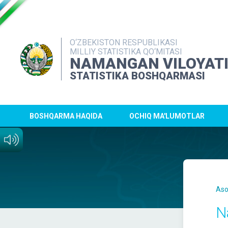
O‘ZBEKISTON RESPUBLIKASI
MILLIY STATISTIKA QO‘MITASI
NAMANGAN VILOYAT
STATISTIKA BOSHQARMASI
BOSHQARMA HAQIDA
OCHIQ MA'LUMOTLAR
Aso
N