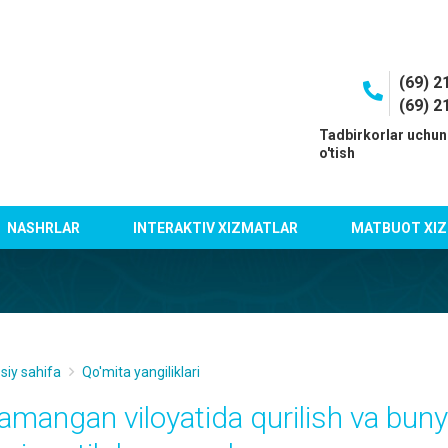
(69) 2
(69) 2
I
Tadbirkorlar uchun
o'tish
NASHRLAR
INTERAKTIV XIZMATLAR
MATBUOT XIZ
siy sahifa
Qo'mita yangiliklari
amangan viloyatida qurilish va bunyod