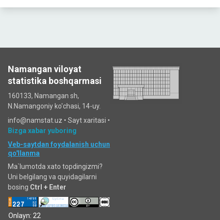
Namangan viloyat
statistika boshqarmasi
160133, Namangan sh,
N.Namangoniy ko'chasi, 14-uy.
info@namstat.uz •
Sayt xaritasi
•
Bizga xabar yuboring
Veb-saytdan foydalanish uchun
qo'llanma
Ma`lumotda xato topdingizmi?
Uni belgilang va quyidagilarni
bosing
Ctrl + Enter
Onlayn: 22