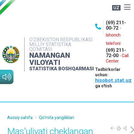
UZ
BOSHQARMA HAQIDA
(69) 211-
00-72
-
OCHIQ MA'LUMOTLAR
Ishonch
O‘ZBEKISTON RESPUBLIKASI
NASHRLAR
telefoni
MILLIY STATISTIKA
QO‘MITASI
(69) 211-
INTERAKTIV XIZMATLAR
NAMANGAN
72-00
-
Call
VILOYATI
MATBUOT XIZMATI
Center
STATISTIKA BOSHQARMASI
Tadbirkorlar
MUROJAATLAR
uchun:
hisobot.stat.uz
KONTAKTLAR
ga o'tish
Asosiy sahifa
Qo'mita yangiliklari
Mas’uliyati cheklangan