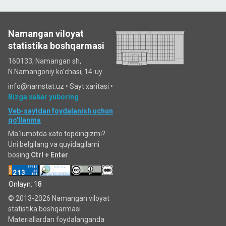
Namangan viloyat
statistika boshqarmasi
160133, Namangan sh,
N.Namangoniy ko'chasi, 14-uy.
info@namstat.uz •
Sayt xaritasi
•
Bizga xabar yuboring
Veb-saytdan foydalanish uchun
qo'llanma
Ma`lumotda xato topdingizmi?
Uni belgilang va quyidagilarni
bosing
Ctrl + Enter
Onlayn: 18
© 2013-2026 Namangan viloyat
statistika boshqarmasi
Materiallardan foydalanganda