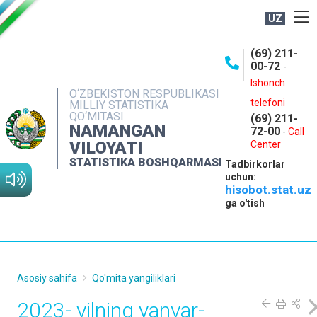
UZ
BOSHQARMA HAQIDA
(69) 211-
00-72
-
OCHIQ MA'LUMOTLAR
Ishonch
O‘ZBEKISTON RESPUBLIKASI
NASHRLAR
telefoni
MILLIY STATISTIKA
QO‘MITASI
(69) 211-
INTERAKTIV XIZMATLAR
NAMANGAN
72-00
-
Call
VILOYATI
MATBUOT XIZMATI
Center
STATISTIKA BOSHQARMASI
Tadbirkorlar
MUROJAATLAR
uchun:
hisobot.stat.uz
KONTAKTLAR
ga o'tish
Asosiy sahifa
Qo'mita yangiliklari
2023- yilning yanvar-