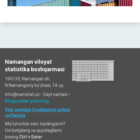
Namangan viloyat
statistika boshqarmasi
160133, Namangan sh,
N.Namangoniy ko'chasi, 14-uy.
info@namstat.uz •
Sayt xaritasi
•
Bizga xabar yuboring
Veb-saytdan foydalanish uchun
qo'llanma
Ma`lumotda xato topdingizmi?
Uni belgilang va quyidagilarni
bosing
Ctrl + Enter