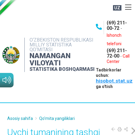
UZ
BOSHQARMA HAQIDA
(69) 211-
00-72
-
OCHIQ MA'LUMOTLAR
Ishonch
O‘ZBEKISTON RESPUBLIKASI
NASHRLAR
telefoni
MILLIY STATISTIKA
QO‘MITASI
(69) 211-
INTERAKTIV XIZMATLAR
NAMANGAN
72-00
-
Call
VILOYATI
MATBUOT XIZMATI
Center
STATISTIKA BOSHQARMASI
Tadbirkorlar
MUROJAATLAR
uchun:
hisobot.stat.uz
KONTAKTLAR
ga o'tish
Asosiy sahifa
Qo'mita yangiliklari
Uychi tumanining tashqi