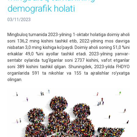
demografik holati
03/11/2023
Mingbuloq tumanida 2023-yilning 1-oktabr holatiga doimiy aholi
soni 136,2 ming kishini tashkil etib, 2022-yilning mos davriga
nisbatan 3,0 ming kishiga ko‘paydi. Doimiy aholi soning 51,0 %ini
erkaklar 49,0 %ini ayollar tashkil etadi. 2023-yilning yanvar-
sentabr oylarida tug‘ilganlar soni 2737 kishini, vafot etganlar
soni 389 kishini tashkil qilgan. Shuningdek, 2023-yilda FHDYO
organlarida 591 ta nikohlar va 155 ta ajralishlar ro‘yxatga
olingan.