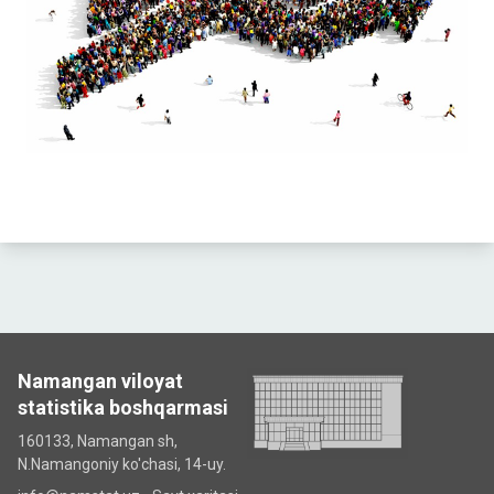
Namangan viloyat
statistika boshqarmasi
160133, Namangan sh,
N.Namangoniy ko'chasi, 14-uy.