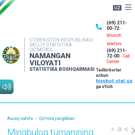
UZ
BOSHQARMA HAQIDA
(69) 211-
00-72
-
OCHIQ MA'LUMOTLAR
Ishonch
O‘ZBEKISTON RESPUBLIKASI
NASHRLAR
telefoni
MILLIY STATISTIKA
QO‘MITASI
(69) 211-
INTERAKTIV XIZMATLAR
NAMANGAN
72-00
-
Call
VILOYATI
MATBUOT XIZMATI
Center
STATISTIKA BOSHQARMASI
Tadbirkorlar
MUROJAATLAR
uchun:
hisobot.stat.uz
KONTAKTLAR
ga o'tish
Asosiy sahifa
Qo'mita yangiliklari
Mingbuloq tumanining