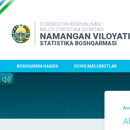
O‘ZBEKISTON RESPUBLIKASI
MILLIY STATISTIKA QO‘MITASI
NAMANGAN VILOYAT
STATISTIKA BOSHQARMASI
BOSHQARMA HAQIDA
OCHIQ MA'LUMOTLAR
Aso
A