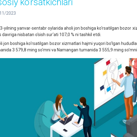
osiy ko‘rsatkichlari
11/2023
3-yilning yanvar-sentabr oylarida aholi jon boshiga ko‘rsatilgan bozor x
davriga nisbatan o‘sish sur‘ati 107,0 % ni tashkil etdi.
li jon boshiga ko‘rsatilgan bozor xizmatlari hajmi yuqori bo'lgan hudu
anida 3 579,8 ming so'mni va Namangan tumanida 3 555,9 ming so'mni 