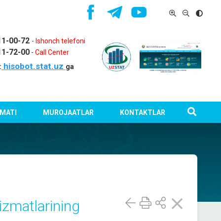
11-00-72
-
Ishonch telefoni
11-72-00
-
Call Center
hisobot.stat.uz
:
ga
MATI
MUROJAATLAR
KONTAKTLAR
xizmatlarining