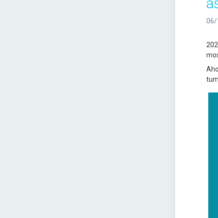
as
06/
202
mos 
Aho
tum