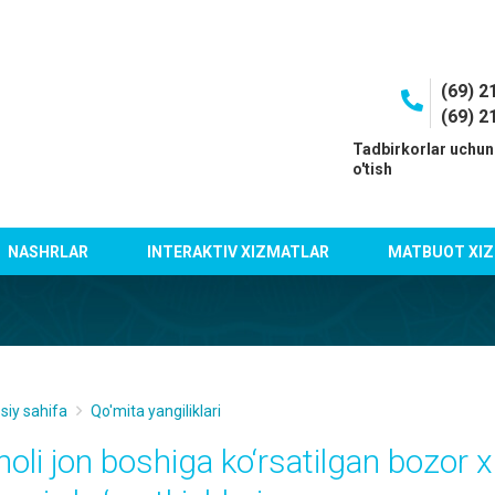
(69) 2
(69) 2
I
Tadbirkorlar uchun
o'tish
NASHRLAR
INTERAKTIV XIZMATLAR
MATBUOT XIZ
siy sahifa
Qo'mita yangiliklari
holi jon boshiga ko‘rsatilgan bozor 