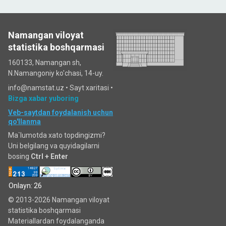
Namangan viloyat
statistika boshqarmasi
160133, Namangan sh,
N.Namangoniy ko'chasi, 14-uy.
info@namstat.uz •
Sayt xaritasi
•
Bizga xabar yuboring
Veb-saytdan foydalanish uchun
qo'llanma
Ma`lumotda xato topdingizmi?
Uni belgilang va quyidagilarni
bosing
Ctrl + Enter
Onlayn: 26
© 2013-2026 Namangan viloyat
statistika boshqarmasi
Materiallardan foydalanganda