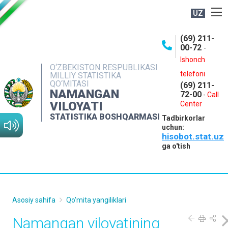
UZ
BOSHQARMA HAQIDA
(69) 211-
00-72
-
OCHIQ MA'LUMOTLAR
Ishonch
O‘ZBEKISTON RESPUBLIKASI
NASHRLAR
telefoni
MILLIY STATISTIKA
QO‘MITASI
(69) 211-
INTERAKTIV XIZMATLAR
NAMANGAN
72-00
-
Call
VILOYATI
MATBUOT XIZMATI
Center
STATISTIKA BOSHQARMASI
Tadbirkorlar
MUROJAATLAR
uchun:
hisobot.stat.uz
KONTAKTLAR
ga o'tish
Asosiy sahifa
Qo'mita yangiliklari
Namangan viloyatining