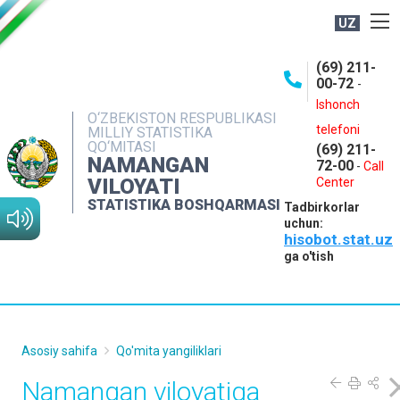
UZ
BOSHQARMA HAQIDA
(69) 211-
00-72
-
OCHIQ MA'LUMOTLAR
Ishonch
O‘ZBEKISTON RESPUBLIKASI
NASHRLAR
telefoni
MILLIY STATISTIKA
QO‘MITASI
(69) 211-
INTERAKTIV XIZMATLAR
NAMANGAN
72-00
-
Call
VILOYATI
MATBUOT XIZMATI
Center
STATISTIKA BOSHQARMASI
Tadbirkorlar
MUROJAATLAR
uchun:
hisobot.stat.uz
KONTAKTLAR
ga o'tish
Asosiy sahifa
Qo'mita yangiliklari
Namangan viloyatiga