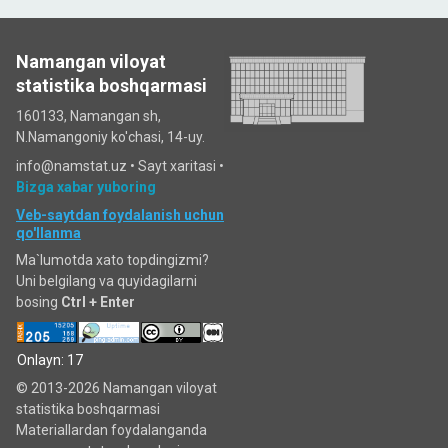
Namangan viloyat
statistika boshqarmasi
160133, Namangan sh,
N.Namangoniy ko'chasi, 14-uy.
info@namstat.uz •
Sayt xaritasi
•
Bizga xabar yuboring
Veb-saytdan foydalanish uchun
qo'llanma
Ma`lumotda xato topdingizmi?
Uni belgilang va quyidagilarni
bosing
Ctrl + Enter
Onlayn: 17
© 2013-2026 Namangan viloyat
statistika boshqarmasi
Materiallardan foydalanganda