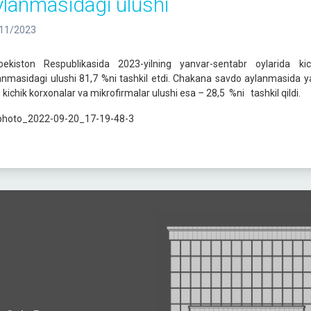
ylanmasidagi ulushi
11/2023
bekiston Respublikasida 2023-yilning yanvar-sentabr oylarida ki
anmasidagi ulushi 81,7 %ni tashkil etdi. Сhakana savdo aylanmasida yak
, kichik korxonalar va mikrofirmalar ulushi esa
–
28,5 %ni tashkil qildi.