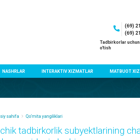
(69) 2
(69) 2
I
Tadbirkorlar uchun
o'tish
NASHRLAR
INTERAKTIV XIZMATLAR
MATBUOT XIZ
siy sahifa
Qo'mita yangiliklari
ichik tadbirkorlik subyektlarining с