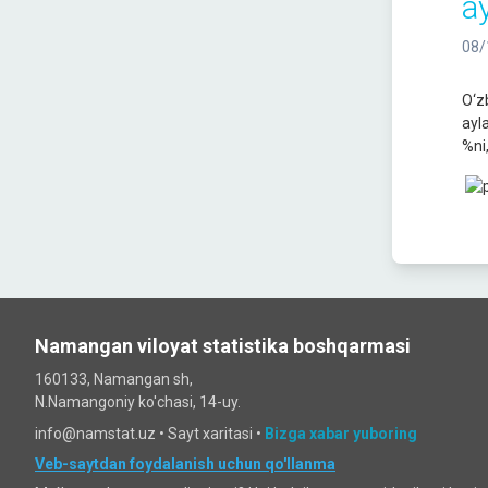
a
08/
O‘z
ayl
%ni
Namangan viloyat statistika boshqarmasi
160133, Namangan sh,
N.Namangoniy ko'chasi, 14-uy.
info@namstat.uz •
Sayt xaritasi
•
Bizga xabar yuboring
Veb-saytdan foydalanish uchun qo'llanma