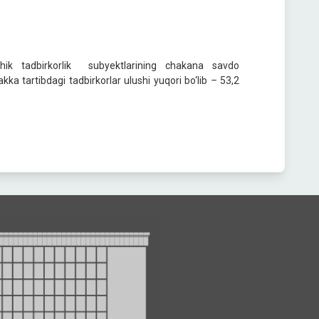
chik tadbirkorlik subyektlarining сhakana savdo
ka tartibdagi tadbirkorlar ulushi yuqori bo‘lib
–
53,2