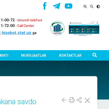
11-00-72
-
Ishonch telefoni
11-72-00
-
Call Center
hisobot.stat.uz
:
ga
MATI
MUROJAATLAR
KONTAKTLAR
hakana savdo