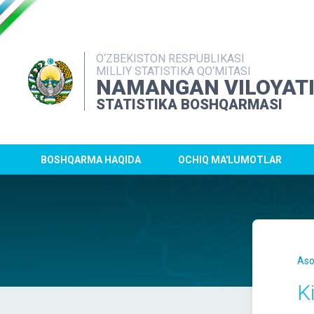
O‘ZBEKISTON RESPUBLIKASI
MILLIY STATISTIKA QO‘MITASI
NAMANGAN VILOYAT
STATISTIKA BOSHQARMASI
BOSHQARMA HAQIDA
OCHIQ MA'LUMOTLAR
Aso
K