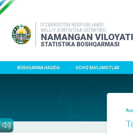
O‘ZBEKISTON RESPUBLIKASI
MILLIY STATISTIKA QO‘MITASI
NAMANGAN VILOYAT
STATISTIKA BOSHQARMASI
BOSHQARMA HAQIDA
OCHIQ MA'LUMOTLAR
Aso
T