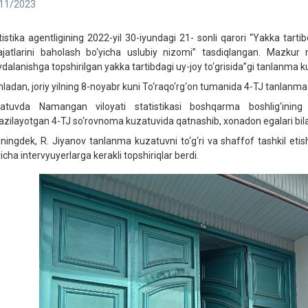
11/2023
tistika agentligining 2022-yil 30-iyundagi 21- sonli qаrоri “Yakka tartibd
ajatlarini baholash bo‘yicha uslubiy nizomi” tasdiqlangan. Mazku
ydalanishga topshirilgan yakka tartibdagi uy-joy to‘grisida”gi tanlanma ku
ladan, joriy yilning 8-noyabr kuni To‘raqo‘rg‘on tumanida 4-TJ tanlanma ku
atuvda Namangan viloyati statistikasi boshqarma boshlig'ining 
kazilayotgan 4-TJ so‘rovnoma kuzatuvida qatnashib, xonadon egalari bil
ningdek, R. Jiyanov tanlanma kuzatuvni to‘g‘ri va shaffof tashkil etis
icha intervyuyerlarga kerakli topshiriqlar berdi.