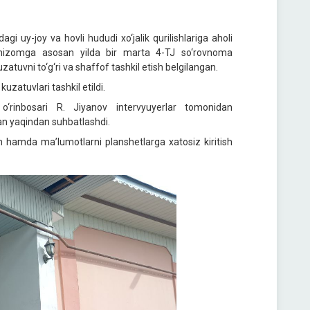
agi uy-joy va hovli hududi xo‘jalik qurilishlariga aholi
r nizomga asosan yilda bir marta 4-TJ so‘rovnoma
zatuvni to‘g‘ri va shaffof tashkil etish belgilangan.
zatuvlari tashkil etildi.
o‘rinbosari R. Jiyanov intervyuyerlar tomonidan
an yaqindan suhbatlashdi.
h hamda ma’lumotlarni planshetlarga xatosiz kiritish