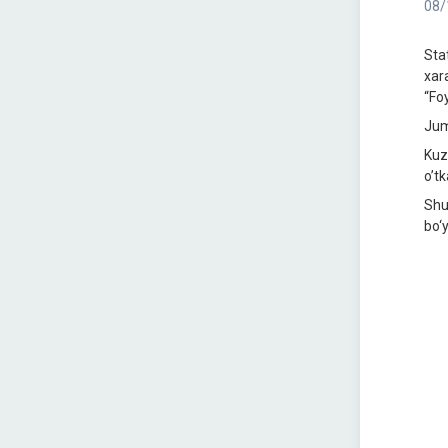
08/
Sta
xar
“Fo
Jum
Kuz
o’t
Shu
bo‘y