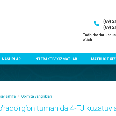
(69) 2
(69) 2
I
Tadbirkorlar uchun
o'tish
NASHRLAR
INTERAKTIV XIZMATLAR
MATBUOT XIZ
siy sahifa
Qo'mita yangiliklari
o‘raqo‘rg‘on tumanida 4-TJ kuzatuvlar