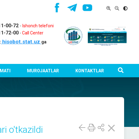
11-00-72
-
Ishonch telefoni
11-72-00
-
Call Center
hisobot.stat.uz
:
ga
MATI
MUROJAATLAR
KONTAKTLAR
i o'tkazildi