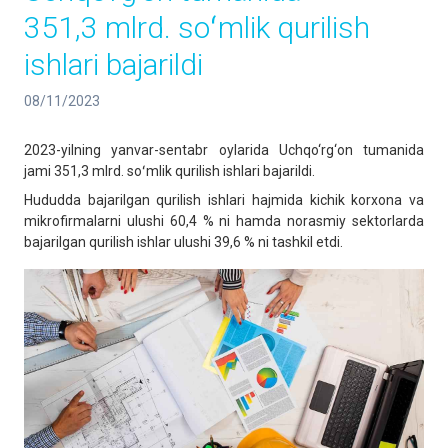
351,3 mlrd. soʻmlik qurilish
ishlari bajarildi
08/11/2023
2023-yilning yanvar-sentabr oylarida Uchqo‘rg‘on tumanida
jami 351,3 mlrd. soʻmlik qurilish ishlari bajarildi.
Hududda bajarilgan qurilish ishlari hajmida kichik korxona va
mikrofirmalarni ulushi 60,4 % ni hamda norasmiy sektorlarda
bajarilgan qurilish ishlar ulushi 39,6 % ni tashkil etdi.