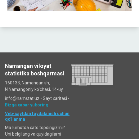
Namangan viloyat
statistika boshqarmasi
160133, Namangan sh,
N.Namangoniy ko'chasi, 14-uy.
info@namstat.uz •
Sayt xaritasi
•
Bizga xabar yuboring
Veb-saytdan foydalanish uchun
qo'llanma
Ma`lumotda xato topdingizmi?
Uni belgilang va quyidagilarni