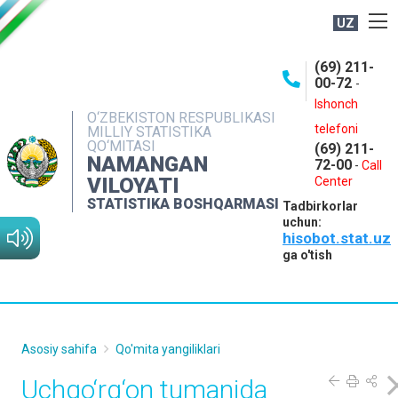
UZ
BOSHQARMA HAQIDA
(69) 211-
00-72
-
OCHIQ MA'LUMOTLAR
Ishonch
O‘ZBEKISTON RESPUBLIKASI
NASHRLAR
telefoni
MILLIY STATISTIKA
QO‘MITASI
(69) 211-
INTERAKTIV XIZMATLAR
NAMANGAN
72-00
-
Call
VILOYATI
MATBUOT XIZMATI
Center
STATISTIKA BOSHQARMASI
Tadbirkorlar
MUROJAATLAR
uchun:
hisobot.stat.uz
KONTAKTLAR
ga o'tish
Asosiy sahifa
Qo'mita yangiliklari
Uchqo‘rg‘on tumanida