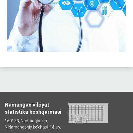
Namangan viloyat
statistika boshqarmasi
160133, Namangan sh,
N.Namangoniy ko'chasi, 14-uy.