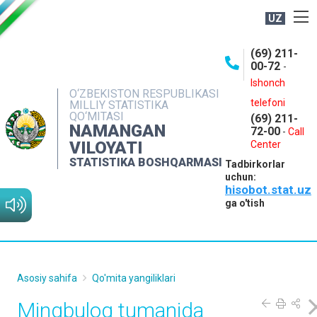
UZ
BOSHQARMA HAQIDA
(69) 211-
00-72
-
OCHIQ MA'LUMOTLAR
Ishonch
O‘ZBEKISTON RESPUBLIKASI
NASHRLAR
telefoni
MILLIY STATISTIKA
QO‘MITASI
(69) 211-
INTERAKTIV XIZMATLAR
NAMANGAN
72-00
-
Call
VILOYATI
MATBUOT XIZMATI
Center
STATISTIKA BOSHQARMASI
Tadbirkorlar
MUROJAATLAR
uchun:
hisobot.stat.uz
KONTAKTLAR
ga o'tish
Asosiy sahifa
Qo'mita yangiliklari
Mingbuloq tumanida