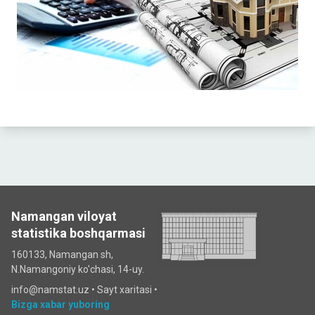
Namangan viloyat
statistika boshqarmasi
160133, Namangan sh,
N.Namangoniy ko'chasi, 14-uy.
info@namstat.uz •
Sayt xaritasi
•
Bizga xabar yuboring