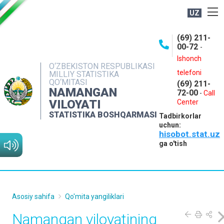
UZ
BOSHQARMA HAQIDA
(69) 211-
00-72
-
OCHIQ MA'LUMOTLAR
Ishonch
O‘ZBEKISTON RESPUBLIKASI
NASHRLAR
telefoni
MILLIY STATISTIKA
QO‘MITASI
(69) 211-
INTERAKTIV XIZMATLAR
NAMANGAN
72-00
-
Call
VILOYATI
MATBUOT XIZMATI
Center
STATISTIKA BOSHQARMASI
Tadbirkorlar
MUROJAATLAR
uchun:
hisobot.stat.uz
KONTAKTLAR
ga o'tish
Asosiy sahifa
Qo'mita yangiliklari
Namangan viloyatining