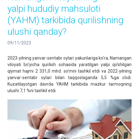
yalpi hududiy mahsuloti
(YAHM) tarkibida qurilishning
ulushi qanday?
09/11/2023
2023-yilning yanvar-sentabr oylari yakunlariga ko‘ra, Namangan
viloyati bo‘yicha qurilish sohasida yaratilgan yalpi qo‘shilgan
qiymat hajmi 2 331,0 mlrd. so‘mni tashkil etdi va 2022-yilning
yanvar-sentabr oylari bilan taqqoslaganda 5,5 %ga o‘sdi.
Kuzatilayotgan davrda YAHM tarkibida mazkur tarmoqning
ulushi 7,1 %ni tashkil etdi.