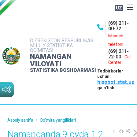
UZ
BOSHQARMA HAQIDA
(69) 211-
00-72
-
OCHIQ MA'LUMOTLAR
Ishonch
O‘ZBEKISTON RESPUBLIKASI
NASHRLAR
telefoni
MILLIY STATISTIKA
QO‘MITASI
(69) 211-
INTERAKTIV XIZMATLAR
NAMANGAN
72-00
-
Call
VILOYATI
MATBUOT XIZMATI
Center
STATISTIKA BOSHQARMASI
Tadbirkorlar
MUROJAATLAR
uchun:
hisobot.stat.uz
KONTAKTLAR
ga o'tish
Asosiy sahifa
Qo'mita yangiliklari
Namanganda 9 oyda 1,2