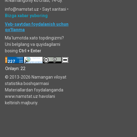
N.Namangoniy ko'chasi, 14-uy.
info@namstat.uz •
Sayt xaritasi
•
Bizga xabar yuboring
Veb-saytdan foydalanish uchun
qo'llanma
Ma`lumotda xato topdingizmi?
Uni belgilang va quyidagilarni
bosing
Ctrl + Enter
Onlayn: 22
© 2013-2026 Namangan viloyat
statistika boshqarmasi
Materiallardan foydalanganda
www.namstat.uz havolani
keltirish majburiy.