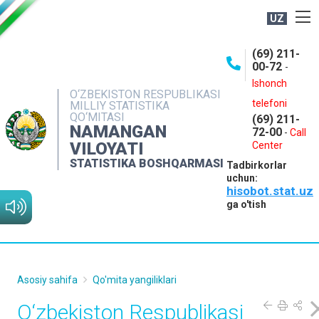
UZ
BOSHQARMA HAQIDA
(69) 211-
00-72
-
OCHIQ MA'LUMOTLAR
Ishonch
O‘ZBEKISTON RESPUBLIKASI
NASHRLAR
telefoni
MILLIY STATISTIKA
QO‘MITASI
(69) 211-
INTERAKTIV XIZMATLAR
NAMANGAN
72-00
-
Call
VILOYATI
MATBUOT XIZMATI
Center
STATISTIKA BOSHQARMASI
Tadbirkorlar
MUROJAATLAR
uchun:
hisobot.stat.uz
KONTAKTLAR
ga o'tish
Asosiy sahifa
Qo'mita yangiliklari
O‘zbekiston Respublikasi