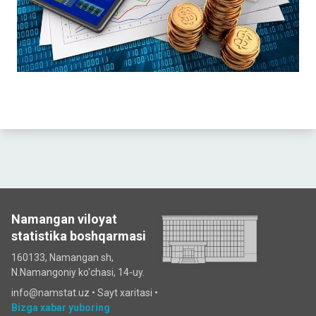
Namangan viloyat
statistika boshqarmasi
160133, Namangan sh,
N.Namangoniy ko'chasi, 14-uy.
info@namstat.uz •
Sayt xaritasi
•
Bizga xabar yuboring