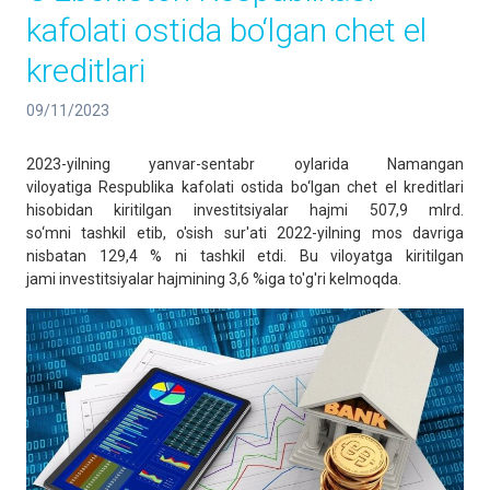
kafolati ostida bo‘lgan chet el
kreditlari
09/11/2023
2023-yilning yanvar-sentabr oylarida Namangan
viloyatiga Respublika kafolati ostida bo‘lgan chet el kreditlari
hisobidan kiritilgan investitsiyalar hajmi 507,9 mlrd.
so‘mni tashkil etib, o'sish sur'ati 2022-yilning mos davriga
nisbatan 129,4 % ni tashkil etdi. Bu viloyatga kiritilgan
jami investitsiyalar hajmining 3,6 %iga to'g'ri kelmoqda.