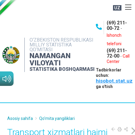
UZ
BOSHQARMA HAQIDA
(69) 211-
00-72
-
OCHIQ MA'LUMOTLAR
Ishonch
O‘ZBEKISTON RESPUBLIKASI
NASHRLAR
telefoni
MILLIY STATISTIKA
QO‘MITASI
(69) 211-
INTERAKTIV XIZMATLAR
NAMANGAN
72-00
-
Call
VILOYATI
MATBUOT XIZMATI
Center
STATISTIKA BOSHQARMASI
Tadbirkorlar
MUROJAATLAR
uchun:
hisobot.stat.uz
KONTAKTLAR
ga o'tish
Asosiy sahifa
Qo'mita yangiliklari
Transport xizmatlari hajmi