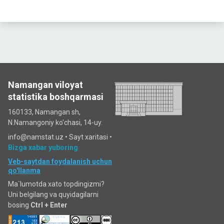
Namangan viloyat
statistika boshqarmasi
160133, Namangan sh,
N.Namangoniy ko'chasi, 14-uy.
info@namstat.uz •
Sayt xaritasi
•
Bizga xabar yuboring
Veb-saytdan foydalanish uchun
qo'llanma
Ma`lumotda xato topdingizmi?
Uni belgilang va quyidagilarni
bosing
Ctrl + Enter