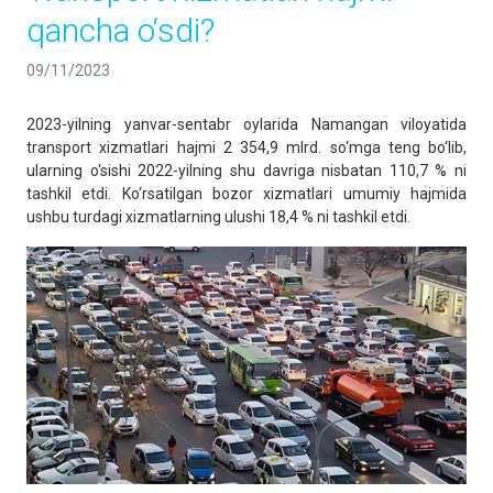
qancha o‘sdi?
09/11/2023
2023-yilning yanvar-sentabr oylarida Namangan viloyatida
transport xizmatlari hajmi 2 354,9 mlrd. so‘mga teng bo‘lib,
ularning o‘sishi 2022-yilning shu davriga nisbatan 110,7 % ni
tashkil etdi. Ko‘rsatilgan bozor xizmatlari umumiy hajmida
ushbu turdagi xizmatlarning ulushi 18,4 % ni tashkil etdi.