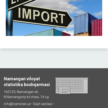
Namangan viloyat
statistika boshqarmasi
160133, Namangan sh,
N.Namangoniy ko'chasi, 14-uy.
info@namstat.uz •
Sayt xaritasi
•