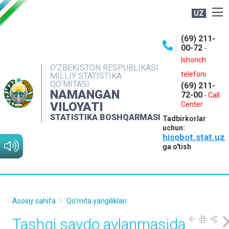
UZ
BOSHQARMA HAQIDA
(69) 211-
00-72
-
OCHIQ MA'LUMOTLAR
Ishonch
O‘ZBEKISTON RESPUBLIKASI
NASHRLAR
telefoni
MILLIY STATISTIKA
QO‘MITASI
(69) 211-
INTERAKTIV XIZMATLAR
NAMANGAN
72-00
-
Call
VILOYATI
MATBUOT XIZMATI
Center
STATISTIKA BOSHQARMASI
Tadbirkorlar
MUROJAATLAR
uchun:
hisobot.stat.uz
KONTAKTLAR
ga o'tish
Asosiy sahifa
Qo'mita yangiliklari
Tashqi savdo aylanmasida