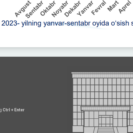
ng
Ctrl + Enter