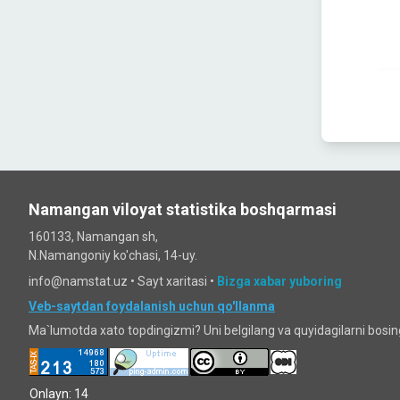
Namangan viloyat statistika boshqarmasi
160133, Namangan sh,
N.Namangoniy ko'chasi, 14-uy.
info@namstat.uz •
Sayt xaritasi
•
Bizga xabar yuboring
Veb-saytdan foydalanish uchun qo'llanma
Ma`lumotda xato topdingizmi? Uni belgilang va quyidagilarni bosi
Onlayn: 14