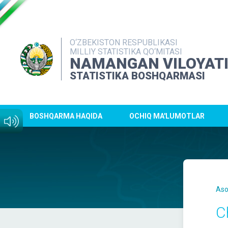
O‘ZBEKISTON RESPUBLIKASI
MILLIY STATISTIKA QO‘MITASI
NAMANGAN VILOYAT
STATISTIKA BOSHQARMASI
BOSHQARMA HAQIDA
OCHIQ MA'LUMOTLAR
Aso
C