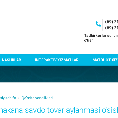
(69) 2
(69) 2
I
Tadbirkorlar uchun
o'tish
NASHRLAR
INTERAKTIV XIZMATLAR
MATBUOT XIZ
siy sahifa
Qo'mita yangiliklari
hakana savdo tovar aylanmasi o‘sish