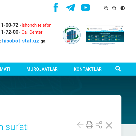
11-00-72
-
Ishonch telefoni
11-72-00
-
Call Center
hisobot.stat.uz
:
ga
MATI
MUROJAATLAR
KONTAKTLAR
 sur’ati