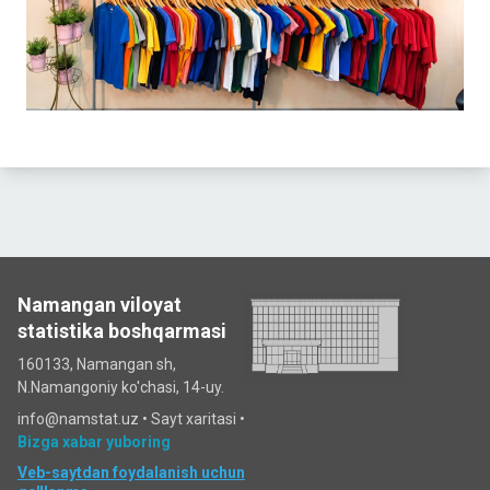
Namangan viloyat
statistika boshqarmasi
160133, Namangan sh,
N.Namangoniy ko'chasi, 14-uy.
info@namstat.uz •
Sayt xaritasi
•
Bizga xabar yuboring
Veb-saytdan foydalanish uchun