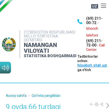
UZ
BOSHQARMA HAQIDA
(69) 211-
00-72
-
OCHIQ MA'LUMOTLAR
Ishonch
O‘ZBEKISTON RESPUBLIKASI
NASHRLAR
telefoni
MILLIY STATISTIKA
QO‘MITASI
(69) 211-
INTERAKTIV XIZMATLAR
NAMANGAN
72-00
-
Call
VILOYATI
MATBUOT XIZMATI
Center
STATISTIKA BOSHQARMASI
Tadbirkorlar
MUROJAATLAR
uchun:
hisobot.stat.uz
KONTAKTLAR
ga o'tish
Asosiy sahifa
Qo'mita yangiliklari
9 oyda 66 turdagi