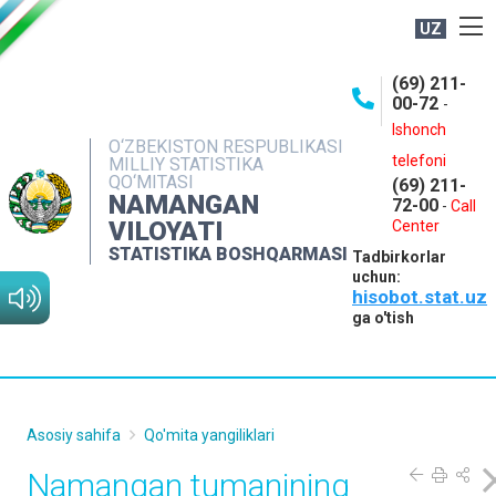
UZ
BOSHQARMA HAQIDA
(69) 211-
00-72
-
OCHIQ MA'LUMOTLAR
Ishonch
O‘ZBEKISTON RESPUBLIKASI
NASHRLAR
telefoni
MILLIY STATISTIKA
QO‘MITASI
(69) 211-
INTERAKTIV XIZMATLAR
NAMANGAN
72-00
-
Call
VILOYATI
MATBUOT XIZMATI
Center
STATISTIKA BOSHQARMASI
Tadbirkorlar
MUROJAATLAR
uchun:
hisobot.stat.uz
KONTAKTLAR
ga o'tish
Asosiy sahifa
Qo'mita yangiliklari
Namangan tumanining