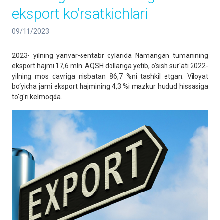
eksport ko‘rsatkichlari
09/11/2023
2023- yilning yanvar-sentabr oylarida Namangan tumanining
eksport hajmi 17,6 mln. AQSH dollariga yetib, o'sish sur'ati 2022-
yilning mos davriga nisbatan 86,7 %ni tashkil etgan. Viloyat
bo‘yicha jami eksport hajmining 4,3 %i mazkur hudud hissasiga
to'g'ri kelmoqda.