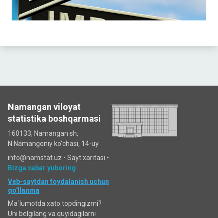
Namangan viloyat
statistika boshqarmasi
160133, Namangan sh,
N.Namangoniy ko'chasi, 14-uy.
info@namstat.uz •
Sayt xaritasi
•
Bizga xabar yuboring
Veb-saytdan foydalanish uchun
qo'llanma
Ma`lumotda xato topdingizmi?
Uni belgilang va quyidagilarni