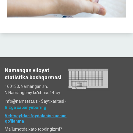
Namangan viloyat
statistika boshqarmasi
160133, Namangan sh,
N.Namangoniy ko'chasi, 14-uy.
info@namstat.uz •
Sayt xaritasi
•
Bizga xabar yuboring
Veb-saytdan foydalanish uchun
qo'llanma
Ma`lumotda xato topdingizmi?