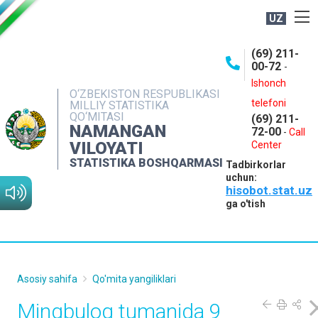
UZ
BOSHQARMA HAQIDA
(69) 211-
00-72
-
OCHIQ MA'LUMOTLAR
Ishonch
O‘ZBEKISTON RESPUBLIKASI
NASHRLAR
telefoni
MILLIY STATISTIKA
QO‘MITASI
(69) 211-
INTERAKTIV XIZMATLAR
NAMANGAN
72-00
-
Call
VILOYATI
MATBUOT XIZMATI
Center
STATISTIKA BOSHQARMASI
Tadbirkorlar
MUROJAATLAR
uchun:
hisobot.stat.uz
KONTAKTLAR
ga o'tish
Asosiy sahifa
Qo'mita yangiliklari
Mingbuloq tumanida 9