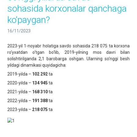
sohasida korxonalar qanchaga
ko‘paygan?
16/11/2023
2023-yil 1-noyabr holatiga savdo sohasida 218 075 ta korxona
ro‘yxatdan o‘tgan bo‘lib, 2019-yilning mos davri bilan
solishtirilganda 2,1 barobarga oshgan. Ularning so‘nggi besh
yildagi dinamikasi quyidagicha:
2019-yilda –
102 292
ta
2020-yilda –
134 945
ta
2021-yilda –
168 310
ta
2022-yilda –
191 388
ta
2023-yilda –
218 075
ta