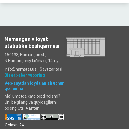
Namangan viloyat
statistika boshqarmasi
160133, Namangan sh,
N.Namangoniy ko'chasi, 14-uy.
info@namstat.uz •
Sayt xaritasi
•
Bizga xabar yuboring
Veb-saytdan foydalanish uchun
qo'llanma
Ma`lumotda xato topdingizmi?
Uni belgilang va quyidagilarni
bosing
Ctrl + Enter
Onlayn: 24