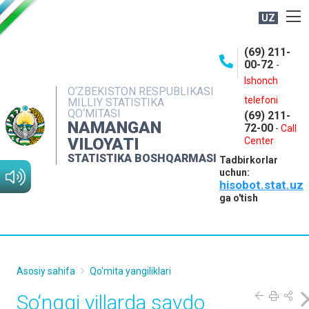
UZ
BOSHQARMA HAQIDA
(69) 211-
00-72
-
OCHIQ MA'LUMOTLAR
Ishonch
O‘ZBEKISTON RESPUBLIKASI
NASHRLAR
telefoni
MILLIY STATISTIKA
QO‘MITASI
(69) 211-
INTERAKTIV XIZMATLAR
NAMANGAN
72-00
-
Call
VILOYATI
MATBUOT XIZMATI
Center
STATISTIKA BOSHQARMASI
Tadbirkorlar
MUROJAATLAR
uchun:
hisobot.stat.uz
KONTAKTLAR
ga o'tish
Asosiy sahifa
Qo'mita yangiliklari
So‘nggi yillarda savdo