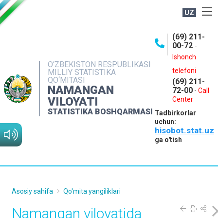
UZ
BOSHQARMA HAQIDA
(69) 211-
00-72
-
OCHIQ MA'LUMOTLAR
Ishonch
O‘ZBEKISTON RESPUBLIKASI
NASHRLAR
telefoni
MILLIY STATISTIKA
QO‘MITASI
(69) 211-
INTERAKTIV XIZMATLAR
NAMANGAN
72-00
-
Call
VILOYATI
MATBUOT XIZMATI
Center
STATISTIKA BOSHQARMASI
Tadbirkorlar
MUROJAATLAR
uchun:
hisobot.stat.uz
KONTAKTLAR
ga o'tish
Asosiy sahifa
Qo'mita yangiliklari
Namangan viloyatida