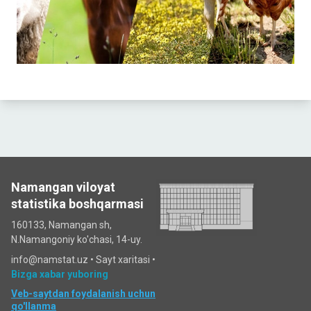
Namangan viloyat
statistika boshqarmasi
160133, Namangan sh,
N.Namangoniy ko'chasi, 14-uy.
info@namstat.uz •
Sayt xaritasi
•
Bizga xabar yuboring
Veb-saytdan foydalanish uchun
qo'llanma