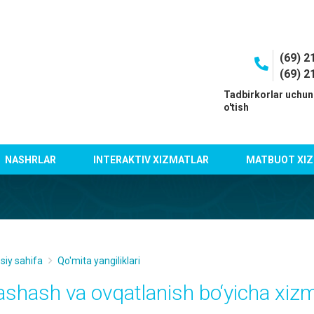
(69) 2
(69) 2
I
Tadbirkorlar uchun
o'tish
NASHRLAR
INTERAKTIV XIZMATLAR
MATBUOT XIZ
siy sahifa
Qo'mita yangiliklari
ashash va ovqatlanish bo‘yicha xizm