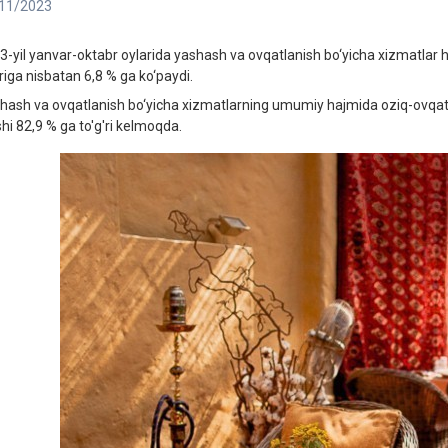
11/2023
3-yil yanvar-oktabr oylarida yashash va ovqatlanish bo‘yicha xizmatlar h
riga nisbatan 6,8 % ga ko‘paydi.
hash va ovqatlanish bo‘yicha xizmatlarning umumiy hajmida oziq-ovqat va
shi 82,9 % ga to'g'ri kelmoqda.