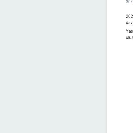
30/
202
dav
Yas
ulu