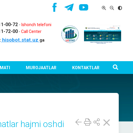
11-00-72
-
Ishonch telefoni
11-72-00
-
Call Center
hisobot.stat.uz
:
ga
MATI
MUROJAATLAR
KONTAKTLAR
atlar hajmi oshdi