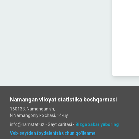
Namangan viloyat statistika boshqarmasi
160133, Namangan sh,
N.Namangoniy ko'chasi, 14-uy.
info@namstat.uz •
Sayt xaritasi
•
Bizga xabar yuboring
Veb-saytdan foydalanish uchun qo'llanma