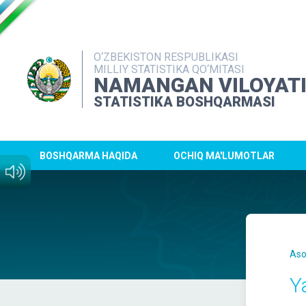
O‘ZBEKISTON RESPUBLIKASI
MILLIY STATISTIKA QO‘MITASI
NAMANGAN VILOYAT
STATISTIKA BOSHQARMASI
BOSHQARMA HAQIDA
OCHIQ MA'LUMOTLAR
Aso
Y