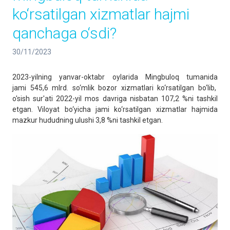
ko‘rsatilgan xizmatlar hajmi
qanchaga o‘sdi?
30/11/2023
2023-yilning yanvar-oktabr oylarida Mingbuloq tumanida
jami 545,6 mlrd. so‘mlik bozor xizmatlari ko‘rsatilgan bo‘lib,
o'sish sur'ati 2022-yil mos davriga nisbatan 107,2 %ni tashkil
etgan. Viloyat bo‘yicha jami ko‘rsatilgan xizmatlar hajmida
mazkur hududning ulushi 3,8 %ni tashkil etgan.