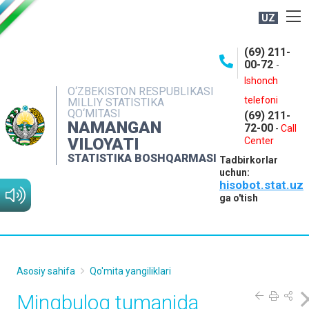
UZ
BOSHQARMA HAQIDA
(69) 211-
00-72
-
OCHIQ MA'LUMOTLAR
Ishonch
O‘ZBEKISTON RESPUBLIKASI
NASHRLAR
telefoni
MILLIY STATISTIKA
QO‘MITASI
(69) 211-
INTERAKTIV XIZMATLAR
NAMANGAN
72-00
-
Call
VILOYATI
MATBUOT XIZMATI
Center
STATISTIKA BOSHQARMASI
Tadbirkorlar
MUROJAATLAR
uchun:
hisobot.stat.uz
KONTAKTLAR
ga o'tish
Asosiy sahifa
Qo'mita yangiliklari
Mingbuloq tumanida