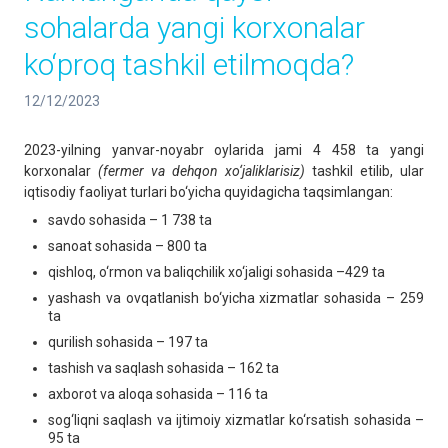
sohalarda yangi korxonalar
ko‘proq tashkil etilmoqda?
12/12/2023
2023-yilning yanvar-noyabr oylarida jami 4 458 ta yangi
korxonalar
(fermer va dehqon xo‘jaliklarisiz)
tashkil etilib, ular
iqtisodiy faoliyat turlari bo‘yicha quyidagicha taqsimlangan:
savdo sohasida – 1 738 ta
sanoat sohasida – 800 ta
qishloq, o‘rmon va baliqchilik xo‘jaligi sohasida –429 ta
yashash va ovqatlanish bo‘yicha xizmatlar sohasida – 259
ta
qurilish sohasida – 197 ta
tashish va saqlash sohasida – 162 ta
axborot va aloqa sohasida – 116 ta
sog‘liqni saqlash va ijtimoiy xizmatlar ko‘rsatish sohasida –
95 ta