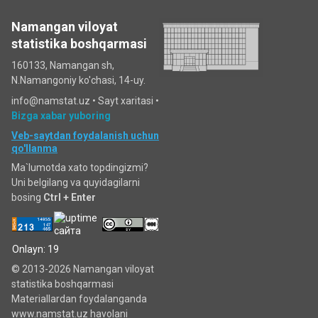
Namangan viloyat
statistika boshqarmasi
160133, Namangan sh,
N.Namangoniy ko'chasi, 14-uy.
info@namstat.uz •
Sayt xaritasi
•
Bizga xabar yuboring
Veb-saytdan foydalanish uchun
qo'llanma
Ma`lumotda xato topdingizmi?
Uni belgilang va quyidagilarni
bosing
Ctrl + Enter
Onlayn: 19
© 2013-2026 Namangan viloyat
statistika boshqarmasi
Materiallardan foydalanganda
www.namstat.uz havolani