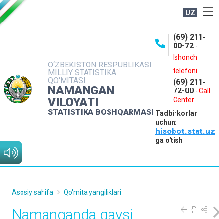
UZ
BOSHQARMA HAQIDA
(69) 211-
00-72
-
OCHIQ MA'LUMOTLAR
Ishonch
O‘ZBEKISTON RESPUBLIKASI
NASHRLAR
telefoni
MILLIY STATISTIKA
QO‘MITASI
(69) 211-
INTERAKTIV XIZMATLAR
NAMANGAN
72-00
-
Call
VILOYATI
MATBUOT XIZMATI
Center
STATISTIKA BOSHQARMASI
Tadbirkorlar
MUROJAATLAR
uchun:
hisobot.stat.uz
KONTAKTLAR
ga o'tish
Asosiy sahifa
Qo'mita yangiliklari
Namanganda qaysi