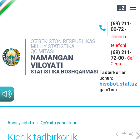
UZ
BOSHQARMA HAQIDA
(69) 211-
00-72
-
OCHIQ MA'LUMOTLAR
Ishonch
O‘ZBEKISTON RESPUBLIKASI
NASHRLAR
telefoni
MILLIY STATISTIKA
QO‘MITASI
(69) 211-
INTERAKTIV XIZMATLAR
NAMANGAN
72-00
-
Call
VILOYATI
MATBUOT XIZMATI
Center
STATISTIKA BOSHQARMASI
Tadbirkorlar
MUROJAATLAR
uchun:
hisobot.stat.uz
KONTAKTLAR
ga o'tish
Asosiy sahifa
Qo'mita yangiliklari
Kichik tadbirkorlik