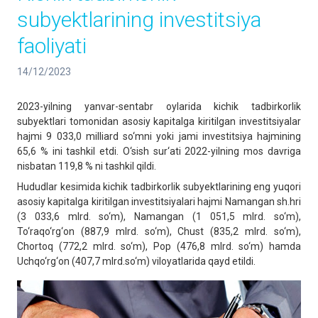
subyektlarining investitsiya
faoliyati
14/12/2023
2023-yilning yanvar-sentabr oylarida kichik tadbirkorlik
subyektlari tomonidan asosiy kapitalga kiritilgan investitsiyalar
hajmi 9 033,0 milliard so‘mni yoki jami investitsiya hajmining
65,6 % ini tashkil etdi. O‘sish sur‘ati 2022-yilning mos davriga
nisbatan 119,8 % ni tashkil qildi.
Hududlar kesimida kichik tadbirkorlik subyektlarining eng yuqori
asosiy kapitalga kiritilgan investitsiyalari hajmi Namangan sh.hri
(3 033,6 mlrd. so‘m), Namangan (1 051,5 mlrd. so‘m),
To‘raqo‘rg‘on (887,9 mlrd. so‘m), Chust (835,2 mlrd. so‘m),
Chortoq (772,2 mlrd. so‘m), Pop (476,8 mlrd. so‘m) hamda
Uchqo‘rg‘on (407,7 mlrd.so‘m) viloyatlarida qayd etildi.