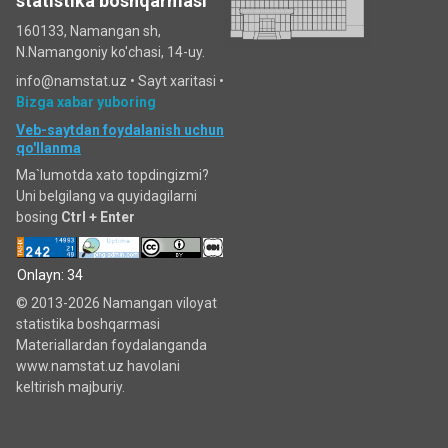
statistika boshqarmasi
160133, Namangan sh,
N.Namangoniy ko'chasi, 14-uy.
info@namstat.uz •
Sayt xaritasi
•
Bizga xabar yuboring
Veb-saytdan foydalanish uchun
qo'llanma
Ma`lumotda xato topdingizmi?
Uni belgilang va quyidagilarni
bosing
Ctrl + Enter
Onlayn: 34
© 2013-2026 Namangan viloyat
statistika boshqarmasi
Materiallardan foydalanganda
www.namstat.uz havolani
keltirish majburiy.