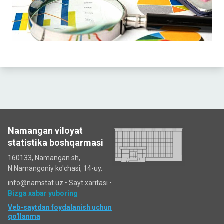
Namangan viloyat
statistika boshqarmasi
160133, Namangan sh,
N.Namangoniy ko'chasi, 14-uy.
info@namstat.uz •
Sayt xaritasi
•
Bizga xabar yuboring
Veb-saytdan foydalanish uchun
qo'llanma