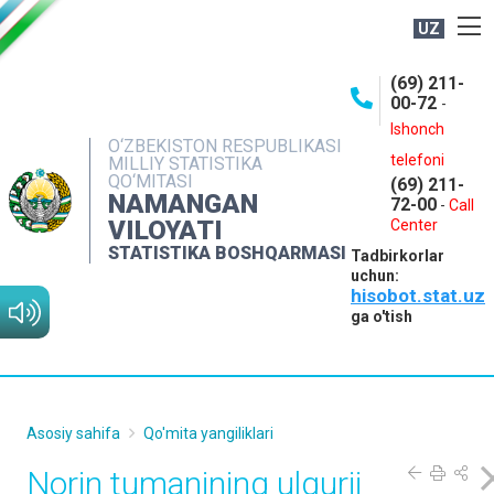
UZ
BOSHQARMA HAQIDA
(69) 211-
00-72
-
OCHIQ MA'LUMOTLAR
Ishonch
O‘ZBEKISTON RESPUBLIKASI
NASHRLAR
telefoni
MILLIY STATISTIKA
QO‘MITASI
(69) 211-
INTERAKTIV XIZMATLAR
NAMANGAN
72-00
-
Call
VILOYATI
MATBUOT XIZMATI
Center
STATISTIKA BOSHQARMASI
Tadbirkorlar
MUROJAATLAR
uchun:
hisobot.stat.uz
KONTAKTLAR
ga o'tish
Asosiy sahifa
Qo'mita yangiliklari
Norin tumanining ulgurji