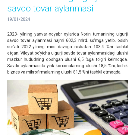
savdo tovar aylanmasi
19/01/2024
2023- yilning yanvar-noyabr oylarida Norin tumanining ulgurji
savdo tovar aylanmasi hajmi 602,3 mlrd. so‘mga yetib, o'sish
sur'ati 2022-yilning mos davriga nisbatan 103,4 %ni tashkil
etgan. Viloyat bo‘yicha ulgurji savdo tovar aylanmasidagi ulushi
mazkur hududning qo'shgan ulushi 6,5 %ga to'g'ri kelmoqda.
Savdo aylanmasida yirik korxonalarning ulushi 18,5 %ni, kichik
biznes va mikrofirmalarning ulushi 81,5 %ni tashkil etmoqda.