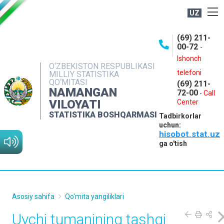
UZ
BOSHQARMA HAQIDA
(69) 211-
00-72
-
OCHIQ MA'LUMOTLAR
Ishonch
O‘ZBEKISTON RESPUBLIKASI
NASHRLAR
telefoni
MILLIY STATISTIKA
QO‘MITASI
(69) 211-
INTERAKTIV XIZMATLAR
NAMANGAN
72-00
-
Call
VILOYATI
MATBUOT XIZMATI
Center
STATISTIKA BOSHQARMASI
Tadbirkorlar
MUROJAATLAR
uchun:
hisobot.stat.uz
KONTAKTLAR
ga o'tish
Asosiy sahifa
Qo'mita yangiliklari
Uychi tumanining tashqi