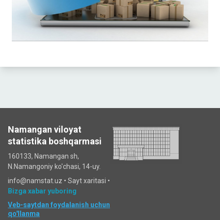
Namangan viloyat
statistika boshqarmasi
160133, Namangan sh,
N.Namangoniy ko'chasi, 14-uy.
info@namstat.uz •
Sayt xaritasi
•
Bizga xabar yuboring
Veb-saytdan foydalanish uchun
qo'llanma