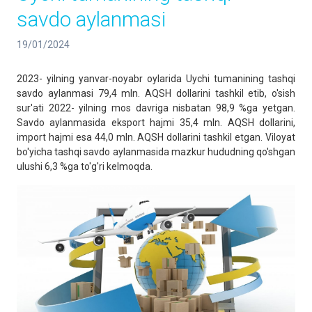
savdo aylanmasi
19/01/2024
2023- yilning yanvar-noyabr oylarida Uychi tumanining tashqi
savdo aylanmasi 79,4 mln. AQSH dollarini tashkil etib, o'sish
sur'ati 2022- yilning mos davriga nisbatan 98,9 %ga yetgan.
Savdo aylanmasida eksport hajmi 35,4 mln. AQSH dollarini,
import hajmi esa 44,0 mln. AQSH dollarini tashkil etgan. Viloyat
bo'yicha tashqi savdo aylanmasida mazkur hududning qo'shgan
ulushi 6,3 %ga to'g'ri kelmoqda.